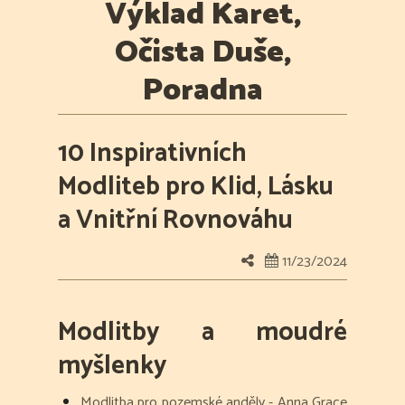
Výklad Karet,
Očista Duše,
Poradna
10 Inspirativních
Modliteb pro Klid, Lásku
a Vnitřní Rovnováhu
11/23/2024
Modlitby a moudré
myšlenky
Modlitba pro pozemské anděly - Anna Grace