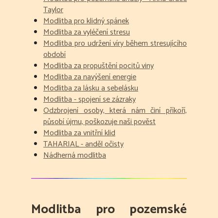
Taylor
Modlitba pro klidný spánek
Modlitba za vyléčení stresu
Modlitba pro udržení víry během stresujícího
období
Modlitba za propuštění pocitů viny
Modlitba za navýšení energie
Modlitba za lásku a sebelásku
Modlitba - spojení se zázraky
Odzbrojení osoby, která nám činí příkoří,
působí újmu, poškozuje naši pověst
Modlitba za vnitřní klid
TAHARIAL - anděl očisty
Nádherná modlitba
Modlitba pro pozemské