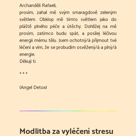
Archanděli Rafaeli,
prosím, zahal mě svým smaragdově zeleným
světlem. Obklop mě tímto světlem jako do
pláště plného péče a útěchy. Dohlížej na mě
prosím, zatímco budu spát, a posílej léčivou
energii mému tělu. Jsem ochotný/á přijmout tvé
léčení a vím, že se probudím osvěžený/á a plný/á
energie.
Děkuji ti.
* * *
(Angel Detox)
Modlitba za vyléčení stresu