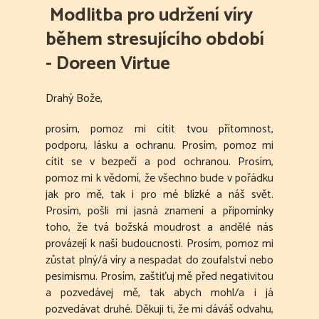
Modlitba pro udržení víry
během stresujícího období
- Doreen Virtue
Drahý Bože,
prosím, pomoz mi cítit tvou přítomnost,
podporu, lásku a ochranu. Prosím, pomoz mi
cítit se v bezpečí a pod ochranou. Prosím,
pomoz mi k vědomí, že všechno bude v pořádku
jak pro mě, tak i pro mé blízké a náš svět.
Prosím, pošli mi jasná znamení a připomínky
toho, že tvá božská moudrost a andělé nás
provázejí k naší budoucnosti. Prosím, pomoz mi
zůstat plný/á víry a nespadat do zoufalství nebo
pesimismu. Prosím, zaštiťuj mě před negativitou
a pozvedávej mě, tak abych mohl/a i já
pozvedávat druhé. Děkuji ti, že mi dáváš odvahu,