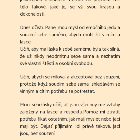
tělo takové, jaké je, se vší svou krásou a
dokonalostí.
Dnes očisti, Pane, mou mysl od emočního jedu a
souzení sebe samého, abych mohl žít v míru a
lásce.
Učiň, aby má láska k sobě samému byla tak silná,
že už nikdy neodmítnu sebe sama a nezhatím
své vlastní štěstí a osobní svobodu.
Učiň, abych se miloval a akceptoval bez souzení,
protože když soudím sebe sama, shledávám se
vinným a cítím potřebu se potrestat.
Mocí sebelásky učiň, ať jsou všechny mé vztahy
založeny na lásce a respektu.Pomoz mi ztratit
potřebu říkat ostatním, jak mají myslet nebo jací
mají být. Dej,ať přijímám lidi právě takové, jací
jsou, bez souzení.