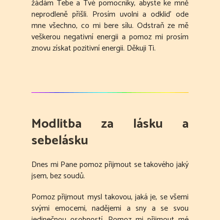
žádám Tebe a Tvé pomocníky, abyste ke mně
neprodleně přišli. Prosím uvolni a odkliď ode
mne všechno, co mi bere sílu. Odstraň ze mě
veškerou negativní energii a pomoz mi prosím
znovu získat pozitivní energii. Děkuji Ti.
Modlitba za lásku a
sebelásku
Dnes mi Pane pomoz přijmout se takového jaký
jsem, bez soudů.
Pomoz přijmout mysl takovou, jaká je, se všemi
svými emocemi, nadějemi a sny a se svou
jedinečnou osobností. Pomoz mi přijmout mé