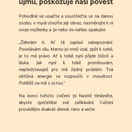
újmu, poškozuje naši pověst
Pohodlně se usaďte a soustřeďte se na danou
osobu; v mysli utvořte její obraz, nasměrujte k ní
svoje myšlenky a 3x nebo 9x nahlas opakujte:
,,Žehnám ti. Ať tě zaplaví sebepoznání.
Povolávám sílu, kterou jsi mně vzal, zpět k sobě,
je to mé právo. Ať k tobě nyní přijde štěstí a
láska. Jak nyní k tobě promlouvám,
nepředstavuješ pro mě žádný problém. Tvá
obtížná energie se rozpouští v moudrost.
Pohlížíš na mě s úctou."
Na konci tohoto cvičení 3x hlasitě tleskněte,
abyste zpečetil(a) své zaříkávání. Cvičení
provádějte dvakrát denně, ráno a večer.