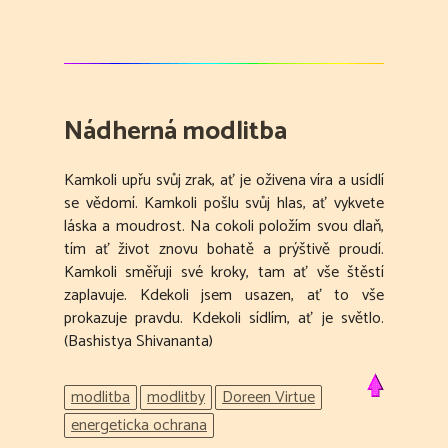
Nádherná modlitba
Kamkoli upřu svůj zrak, ať je oživena víra a usídlí
se vědomí. Kamkoli pošlu svůj hlas, ať vykvete
láska a moudrost. Na cokoli položím svou dlaň,
tím ať život znovu bohatě a prýštivě proudí.
Kamkoli směřuji své kroky, tam ať vše štěstí
zaplavuje. Kdekoli jsem usazen, ať to vše
prokazuje pravdu. Kdekoli sídlím, ať je světlo.
(Bashistya Shivananta)
modlitba
modlitby
Doreen Virtue
energeticka ochrana