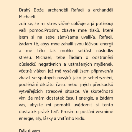
Drahý Bože, archanděli Rafaeli a archanděli
Michaeli,
zdá se, že mi stres vážně ubližuje a já potřebuji
vaši pomoc.Prosím, zbavte mne tlaků, které
jsem si na sebe sám/sama uvalil/a. Rafaeli,
žádám tě, abys mne zahalil svou léčivou energii
a mé tělo tak mohlo setřást následky
stresu. Michaeli, tebe žádám o odstranění
důsledků negativních a ustrašených myšlenek,
včetně vláken, jež mě vysávají. Jsem připraven/a
zbavit se špatných návyků, jako je sebetrýznění,
podléhání diktátu času, nebo jiných předsudků
vytvářejících stresové situace. Ve skutečnosti
vím, že mám dostatek času i energie, a žádám
vás, abyste mi pomohli uvědomit si tento
dostatek právě teď. Prosím o poslání vesmírné
energie, síly, lásky a vnitřního klidu.
Děkuji vám.