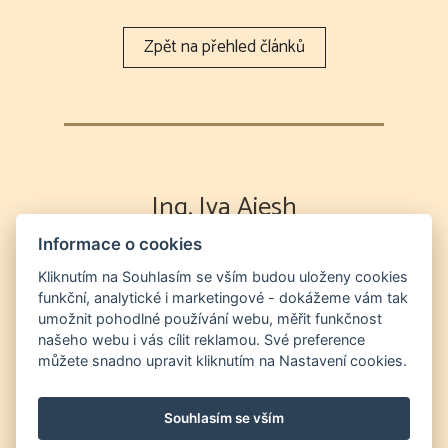
Ing. Iva Aiesh
Informace o cookies
Výklad karet
Partnerská poradna
Energetická očista duše a prostor
Odvod
Kliknutím na Souhlasím se vším budou uloženy cookies
funkční, analytické i marketingové - dokážeme vám tak
duší na "druhý břeh" a očista prostor od entit
umožnit pohodlné používání webu, měřit funkčnost
Nutriční a zdravotní poradna
Světelný
našeho webu i vás cílit reklamou. Své preference
jazyk a chanelling
můžete snadno upravit kliknutím na Nastavení cookies.
+420 604 552 856
info@vestirnaonline.cz
Souhlasím se vším