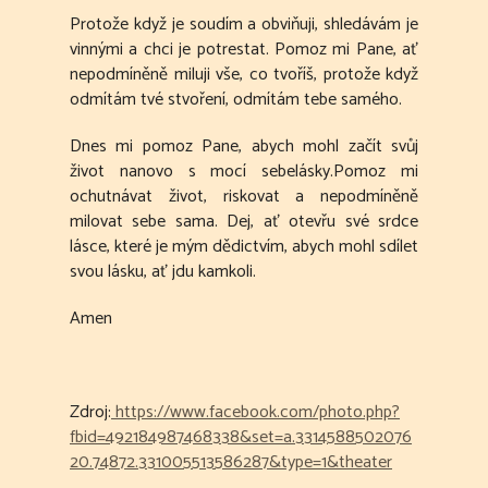
Protože když je soudím a obviňuji, shledávám je
vinnými a chci je potrestat. Pomoz mi Pane, ať
nepodmíněně miluji vše, co tvoříš, protože když
odmítám tvé stvoření, odmítám tebe samého.
Dnes mi pomoz Pane, abych mohl začít svůj
život nanovo s mocí sebelásky.Pomoz mi
ochutnávat život, riskovat a nepodmíněně
milovat sebe sama. Dej, ať otevřu své srdce
lásce, které je mým dědictvím, abych mohl sdílet
svou lásku, ať jdu kamkoli.
Amen
Zdroj:
https://www.facebook.com/photo.php?
fbid=492184987468338&set=a.3314588502076
20.74872.331005513586287&type=1&theater