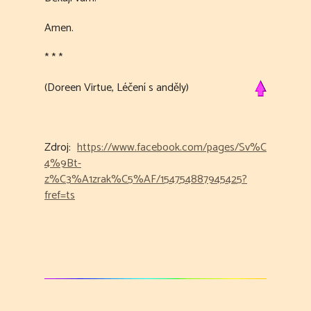
Amen.
* * *
(Doreen Virtue, Léčení s anděly)
Zdroj:
https://www.facebook.com/pages/Sv%C
4%9Bt-
z%C3%A1zrak%C5%AF/154754887945425?
fref=ts