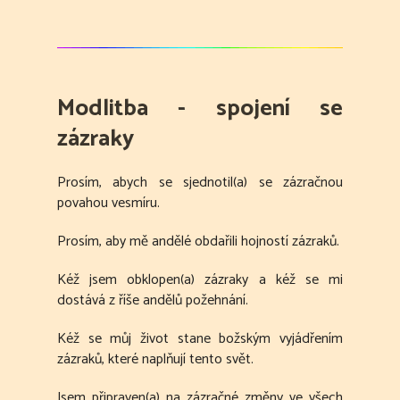
Modlitba - spojení se
zázraky
Prosím, abych se sjednotil(a) se zázračnou
povahou vesmíru.
Prosím, aby mě andělé obdařili hojností zázraků.
Kéž jsem obklopen(a) zázraky a kéž se mi
dostává z říše andělů požehnání.
Kéž se můj život stane božským vyjádřením
zázraků, které naplňují tento svět.
Jsem připraven(a) na zázračné změny ve všech