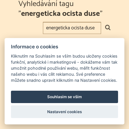
Vyhledávání tagu
"
energeticka ocista duse
"
Poradenství v oblasti
Informace o cookies
problematického otěhotnění,
Kliknutím na Souhlasím se vším budou uloženy cookies
neplodnosti
funkční, analytické i marketingové - dokážeme vám tak
umožnit pohodlné používání webu, měřit funkčnost
12/10/2024
našeho webu i vás cílit reklamou. Své preference
můžete snadno upravit kliknutím na Nastavení cookies.
zdravi
tehotenstvi
energeticka ocista duse
neplodnost
Souhlasím se vším
Nastavení cookies