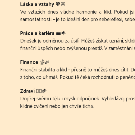
Láska a vztahy
💖🌸
Ve vztazích dnes vládne harmonie a klid. Pokud js
samostatnosti – je to ideální den pro sebereflexi, sebe
Práce a kariéra
💼🌟
Dnešek je odměnou za úsilí. Můžeš získat uznání, skli
finanční úspěch nebo zvýšenou prestiž. V zaměstnání
Finance
💰🌿
Finanční stabilita a klid – přesně to můžeš dnes cítit.
z toho, co už máš. Pokud tě čeká rozhodnutí o penězí
Zdraví
🧘‍♀️🍇
Dopřej svému tělu i mysli odpočinek. Vyhledávej prost
klidné cvičení nebo jen chvíle ticha.