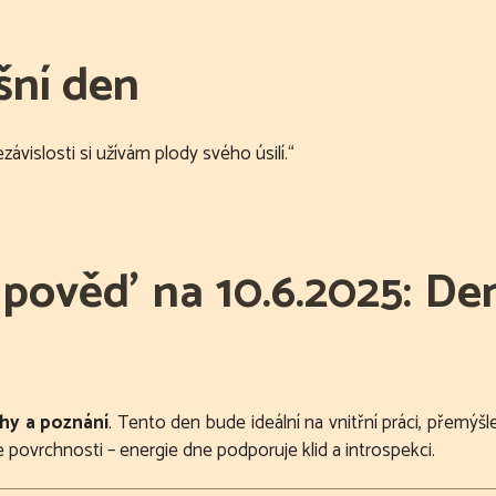
šní den
ávislosti si užívám plody svého úsilí.“
ověď na 10.6.2025: Den
áhy a poznání
. Tento den bude ideální na vnitřní práci, přemý
 povrchnosti – energie dne podporuje klid a introspekci.