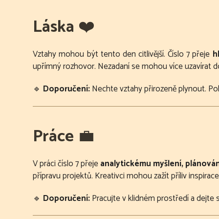
Láska
❤️
Vztahy mohou být tento den citlivější. Číslo 7 přeje
h
upřímný rozhovor. Nezadaní se mohou více uzavírat do
🔹
Doporučení:
Nechte vztahy přirozeně plynout. Pok
Práce
💼
V práci číslo 7 přeje
analytickému myšlení, plánován
přípravu projektů. Kreativci mohou zažít příliv inspirace
🔹
Doporučení:
Pracujte v klidném prostředí a dejte