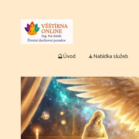
🔮Úvod
🧘Nabídka služeb