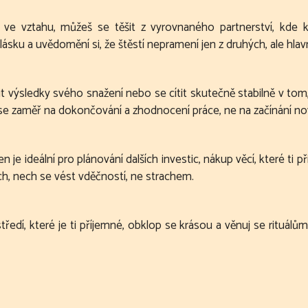
i ve vztahu, můžeš se těšit z vyrovnaného partnerství, kde
lásku a uvědomění si, že štěstí nepramení jen z druhých, ale hlavn
dit výsledky svého snažení nebo se cítit skutečně stabilně v to
 se zaměř na dokončování a zhodnocení práce, ne na začínání n
 Den je ideální pro plánování dalších investic, nákup věcí, které 
ch, nech se vést vděčností, ne strachem.
ředí, které je ti příjemné, obklop se krásou a věnuj se rituál