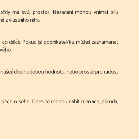
 každý má svůj prostor. Nezadaní mohou vnímat sílu
ě z vlastního nitra.
m, co děláš. Pokud jsi podnikatel/ka, můžeš zaznamenat
ového.
ti přinášejí dlouhodobou hodnotu, nebo prostě pro radost
ům péče o sebe. Dnes tě mohou nabít relaxace, příroda,