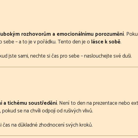
lubokým rozhovorům a emocionálnímu porozumění
. Poku
 sebe – a to je v pořádku. Tento den je o
lásce k sobě
.
ud jste sami, nechte si čas pro sebe – naslouchejte své duši.
í a tichému soustředění
. Není to den na prezentace nebo ext
, pokud se na chvíli odpojí od rušivých vlivů.
 si čas na důkladné zhodnocení svých kroků.