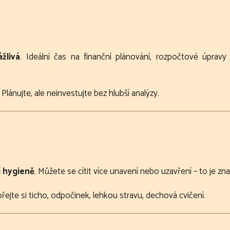
žlivá
. Ideální čas na finanční plánování, rozpočtové úpra
Plánujte, ale neinvestujte bez hlubší analýzy.
í hygieně
. Můžete se cítit více unavení nebo uzavření – to je zna
te si ticho, odpočinek, lehkou stravu, dechová cvičení.