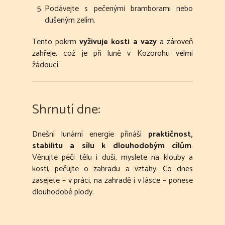
Podávejte s pečenými bramborami nebo
dušeným zelím.
Tento pokrm
vyživuje kosti a vazy
a zároveň
zahřeje, což je při luně v Kozorohu velmi
žádoucí.
Shrnutí dne:
Dnešní lunární energie přináší
praktičnost,
stabilitu a sílu k dlouhodobým cílům
.
Věnujte péči tělu i duši, myslete na klouby a
kosti, pečujte o zahradu a vztahy. Co dnes
zasejete – v práci, na zahradě i v lásce – ponese
dlouhodobé plody.