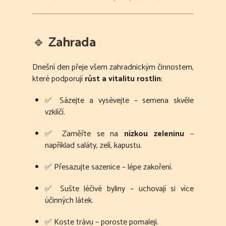
🔹
Zahrada
Dnešní den přeje všem zahradnickým činnostem,
které podporují
růst a vitalitu rostlin
:
✅ Sázejte a vysévejte – semena skvěle
vzklíčí.
✅ Zaměřte se na
nízkou zeleninu
–
například saláty, zelí, kapustu.
✅ Přesazujte sazenice – lépe zakoření.
✅ Sušte léčivé byliny – uchovají si více
účinných látek.
✅ Koste trávu – poroste pomaleji.