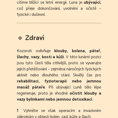
cítíme blížící se letní energii. Luna je
ubývající
,
což přeje dokončování, uvolnění a očistě –
fyzické i duševní.
🔹
Zdraví
Kozoroh ovlivňuje
klouby, kolena, páteř,
šlachy, vazy, kosti a kůži
. V této lunární pozici
jsou tyto části těla citlivější, proto se vyvarujte
jejich přetěžování – zejména náročných fyzických
aktivit nebo dlouhého stání. Skvělý čas pro
rehabilitaci, fyzioterapii nebo jemnou
masáž páteře
. Při ubývající Luně tělo lépe
regeneruje, proto je vhodné
očistit klouby a
vazy bylinkami nebo jemnou detoxikací
.
❗ Vyhněte se však operacím a invazivním
zákrokům v oblasti kolen, zad, kůže a šlach.