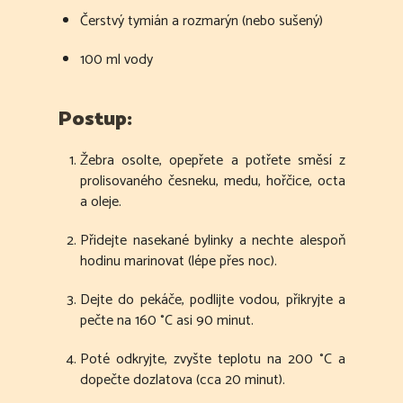
Čerstvý tymián a rozmarýn (nebo sušený)
100 ml vody
Postup:
Žebra osolte, opepřete a potřete směsí z
prolisovaného česneku, medu, hořčice, octa
a oleje.
Přidejte nasekané bylinky a nechte alespoň
hodinu marinovat (lépe přes noc).
Dejte do pekáče, podlijte vodou, přikryjte a
pečte na 160 °C asi 90 minut.
Poté odkryjte, zvyšte teplotu na 200 °C a
dopečte dozlatova (cca 20 minut).