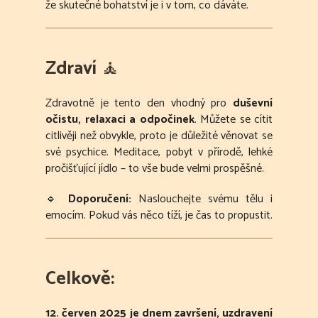
že skutečné bohatství je i v tom, co dáváte.
Zdraví
🧘
Zdravotně je tento den vhodný pro
duševní
očistu, relaxaci a odpočinek
. Můžete se cítit
citlivěji než obvykle, proto je důležité věnovat se
své psychice. Meditace, pobyt v přírodě, lehké
pročišťující jídlo – to vše bude velmi prospěšné.
🔹
Doporučení:
Naslouchejte svému tělu i
emocím. Pokud vás něco tíží, je čas to propustit.
Celkově:
12. červen 2025 je dnem završení, uzdravení