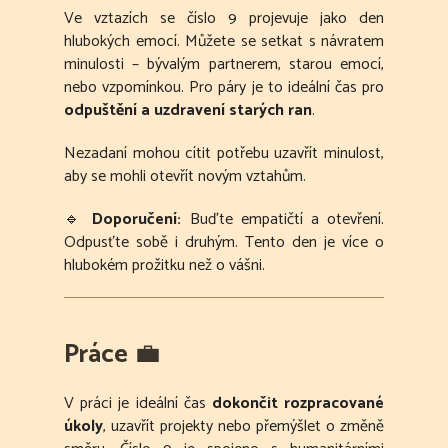
Ve vztazích se číslo 9 projevuje jako den
hlubokých emocí. Můžete se setkat s návratem
minulosti – bývalým partnerem, starou emocí,
nebo vzpomínkou. Pro páry je to ideální čas pro
odpuštění a uzdravení starých ran
.
Nezadaní mohou cítit potřebu uzavřít minulost,
aby se mohli otevřít novým vztahům.
🔹
Doporučení:
Buďte empatičtí a otevření.
Odpusťte sobě i druhým. Tento den je více o
hlubokém prožitku než o vášni.
Práce
💼
V práci je ideální čas
dokončit rozpracované
úkoly
, uzavřít projekty nebo přemýšlet o změně