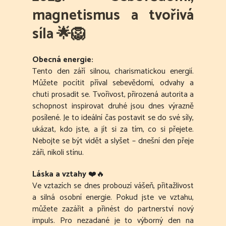
magnetismus a tvořivá
síla 🌟🦁
Obecná energie:
Tento den září silnou, charismatickou energií.
Můžete pocítit příval sebevědomí, odvahy a
chuti prosadit se. Tvořivost, přirozená autorita a
schopnost inspirovat druhé jsou dnes výrazně
posílené. Je to ideální čas postavit se do své síly,
ukázat, kdo jste, a jít si za tím, co si přejete.
Nebojte se být vidět a slyšet – dnešní den přeje
záři, nikoli stínu.
Láska a vztahy
❤️🔥
Ve vztazích se dnes probouzí vášeň, přitažlivost
a silná osobní energie. Pokud jste ve vztahu,
můžete zazářit a přinést do partnerství nový
impuls. Pro nezadané je to výborný den na