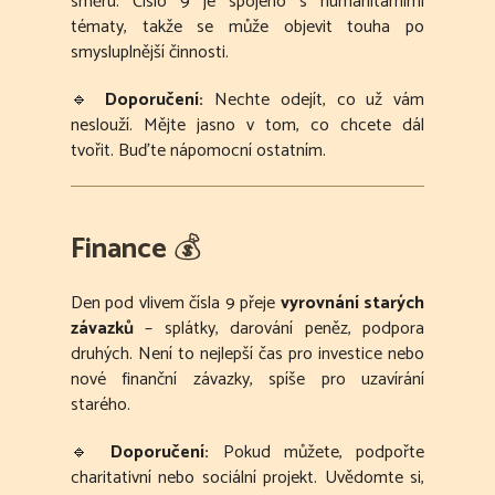
směru. Číslo 9 je spojeno s humanitárními
tématy, takže se může objevit touha po
smysluplnější činnosti.
🔹
Doporučení:
Nechte odejít, co už vám
neslouží. Mějte jasno v tom, co chcete dál
tvořit. Buďte nápomocní ostatním.
Finance
💰
Den pod vlivem čísla 9 přeje
vyrovnání starých
závazků
– splátky, darování peněz, podpora
druhých. Není to nejlepší čas pro investice nebo
nové finanční závazky, spíše pro uzavírání
starého.
🔹
Doporučení:
Pokud můžete, podpořte
charitativní nebo sociální projekt. Uvědomte si,