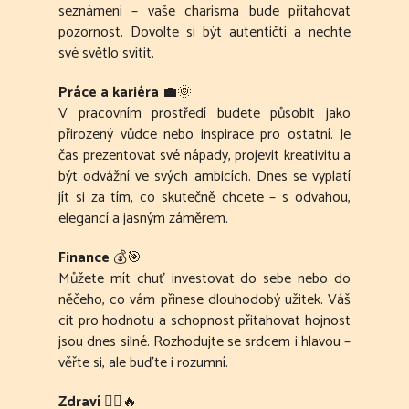
seznámení – vaše charisma bude přitahovat
pozornost. Dovolte si být autentičtí a nechte
své světlo svítit.
Práce a kariéra
💼🌞
V pracovním prostředí budete působit jako
přirozený vůdce nebo inspirace pro ostatní. Je
čas prezentovat své nápady, projevit kreativitu a
být odvážní ve svých ambicích. Dnes se vyplatí
jít si za tím, co skutečně chcete – s odvahou,
elegancí a jasným záměrem.
Finance
💰🎯
Můžete mít chuť investovat do sebe nebo do
něčeho, co vám přinese dlouhodobý užitek. Váš
cit pro hodnotu a schopnost přitahovat hojnost
jsou dnes silné. Rozhodujte se srdcem i hlavou –
věřte si, ale buďte i rozumní.
Zdraví
🧘‍♀️🔥