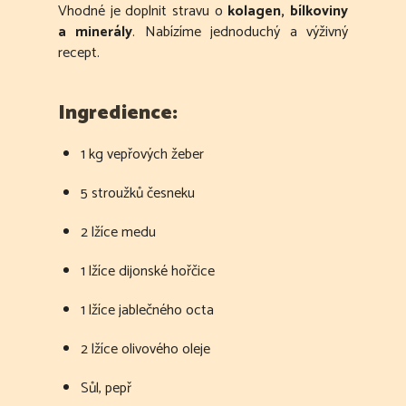
Vhodné je doplnit stravu o
kolagen, bílkoviny
a minerály
. Nabízíme jednoduchý a výživný
recept.
Ingredience:
1 kg vepřových žeber
5 stroužků česneku
2 lžíce medu
1 lžíce dijonské hořčice
1 lžíce jablečného octa
2 lžíce olivového oleje
Sůl, pepř