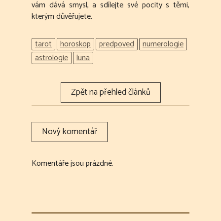
vám dává smysl, a sdílejte své pocity s těmi,
kterým důvěřujete.
tarot
horoskop
predpoved
numerologie
astrologie
luna
Komentáře jsou prázdné.