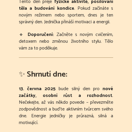
Tento den přeje
fyzické aktivitě, posilování
těla a budování kondice
. Pokud začínáte s
novým režimem nebo sportem, dnes je ten
správný den. Jednička přináší motivaci a energii.
🔹
Doporučení:
Začněte s novým cvičením,
detoxem nebo změnou životního stylu. Tělo
vám za to poděkuje.
✨
Shrnutí dne:
13. června 2025
bude silný den pro
nové
začátky, osobní růst a rozhodnost
.
Nečekejte, až vás někdo povede – převezměte
zodpovědnost a buďte aktivním tvůrcem svého
dne. Energie jedničky je průrazná, silná a
motivující.