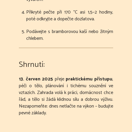
Přikryté pečte při 170 °C asi 1,5–2 hodiny,
poté odkryjte a dopečte dozlatova.
Podávejte s bramborovou kaší nebo žitným
chlebem.
Shrnutí:
13. červen 2025
přeje
praktickému přístupu
,
péči o tělo, plánování i tichému souznění ve
vztazích. Zahrada volá k práci, domácnost chce
řád, a tělo si žádá klidnou sílu a dobrou výživu.
Nezapomeňte: dnes netlačte na výkon – budujte
pevné základy.