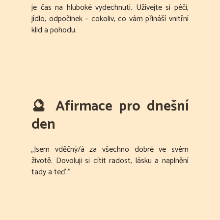
je čas na hluboké vydechnutí. Užívejte si péči,
jídlo, odpočinek – cokoliv, co vám přináší vnitřní
klid a pohodu.
🔮
Afirmace pro dnešní
den
„Jsem vděčný/á za všechno dobré ve svém
životě. Dovoluji si cítit radost, lásku a naplnění
tady a teď.“