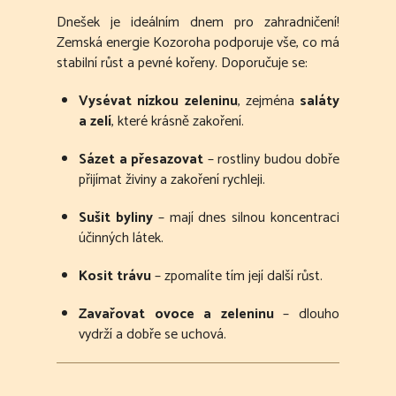
Dnešek je ideálním dnem pro zahradničení!
Zemská energie Kozoroha podporuje vše, co má
stabilní růst a pevné kořeny. Doporučuje se:
Vysévat nízkou zeleninu
, zejména
saláty
a zelí
, které krásně zakoření.
Sázet a přesazovat
– rostliny budou dobře
přijímat živiny a zakoření rychleji.
Sušit byliny
– mají dnes silnou koncentraci
účinných látek.
Kosit trávu
– zpomalíte tím její další růst.
Zavařovat ovoce a zeleninu
– dlouho
vydrží a dobře se uchová.