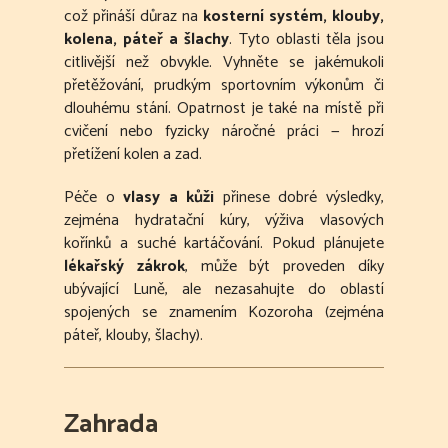
což přináší důraz na
kosterní systém, klouby,
kolena, páteř a šlachy
. Tyto oblasti těla jsou
citlivější než obvykle. Vyhněte se jakémukoli
přetěžování, prudkým sportovním výkonům či
dlouhému stání. Opatrnost je také na místě při
cvičení nebo fyzicky náročné práci — hrozí
přetížení kolen a zad.
Péče o
vlasy a kůži
přinese dobré výsledky,
zejména hydratační kúry, výživa vlasových
kořínků a suché kartáčování. Pokud plánujete
lékařský zákrok
, může být proveden díky
ubývající Luně, ale nezasahujte do oblastí
spojených se znamením Kozoroha (zejména
páteř, klouby, šlachy).
Zahrada