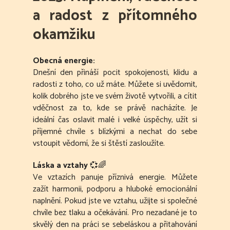
a radost z přítomného
okamžiku
Obecná energie:
Dnešní den přináší pocit spokojenosti, klidu a
radosti z toho, co už máte. Můžete si uvědomit,
kolik dobrého jste ve svém životě vytvořili, a cítit
vděčnost za to, kde se právě nacházíte. Je
ideální čas oslavit malé i velké úspěchy, užít si
příjemné chvíle s blízkými a nechat do sebe
vstoupit vědomí, že si štěstí zasloužíte.
Láska a vztahy
💞🌈
Ve vztazích panuje příznivá energie. Můžete
zažít harmonii, podporu a hluboké emocionální
naplnění. Pokud jste ve vztahu, užijte si společné
chvíle bez tlaku a očekávání. Pro nezadané je to
skvělý den na práci se sebeláskou a přitahování