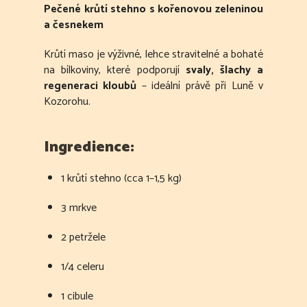
Pečené krůtí stehno s kořenovou zeleninou
a česnekem
Krůtí maso je výživné, lehce stravitelné a bohaté
na bílkoviny, které podporují
svaly, šlachy a
regeneraci kloubů
– ideální právě při Luně v
Kozorohu.
Ingredience:
1 krůtí stehno (cca 1–1,5 kg)
3 mrkve
2 petržele
1/4 celeru
1 cibule