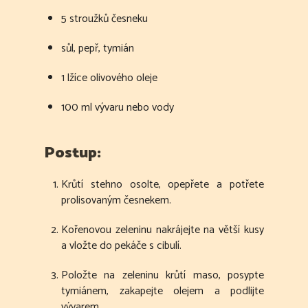
5 stroužků česneku
sůl, pepř, tymián
1 lžíce olivového oleje
100 ml vývaru nebo vody
Postup:
Krůtí stehno osolte, opepřete a potřete
prolisovaným česnekem.
Kořenovou zeleninu nakrájejte na větší kusy
a vložte do pekáče s cibulí.
Položte na zeleninu krůtí maso, posypte
tymiánem, zakapejte olejem a podlijte
vývarem.