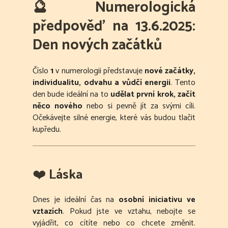
🔮
Numerologická
předpověď na 13.6.2025:
Den nových začátků
Číslo
1
v numerologii představuje
nové začátky,
individualitu, odvahu a vůdčí energii
. Tento
den bude ideální na to
udělat první krok, začít
něco nového
nebo si pevně jít za svými cíli.
Očekávejte silné energie, které vás budou tlačit
kupředu.
❤️
Láska
Dnes je ideální čas na
osobní iniciativu ve
vztazích
. Pokud jste ve vztahu, nebojte se
vyjádřit, co cítíte nebo co chcete změnit.