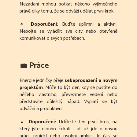
Nezadaní mohou potkat někoho výjimečného
právě díky tomu, že se odváží udělat první krok.
🔹
Doporučení:
Buďte upřímní a aktivní.
Nebojte se vyjádřit své city nebo otevřeně
komunikovat o svých potřebách.
💼
Práce
Energie jedničky přeje
sebeprosazení a novým
projektům
. Může to být den, kdy se pustíte do
něčeho vlastního, převezmete vedení nebo
představíte důležitý nápad. Vyplatí se být
odvážní a produktivní.
🔹
Doporučení:
Udělejte ten první krok, na
který jste dlouho čekali – ať už jde o novou
práci, projekt nebo osobní ambici. Je čas se