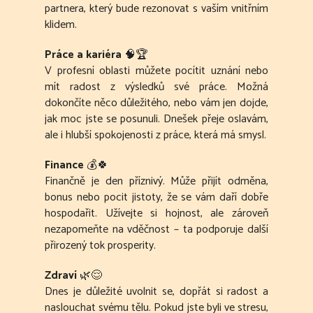
partnera, který bude rezonovat s vaším vnitřním
klidem.
Práce a kariéra
🧠🏆
V profesní oblasti můžete pocítit uznání nebo
mít radost z výsledků své práce. Možná
dokončíte něco důležitého, nebo vám jen dojde,
jak moc jste se posunuli. Dnešek přeje oslavám,
ale i hlubší spokojenosti z práce, která má smysl.
Finance
💰🍀
Finančně je den příznivý. Může přijít odměna,
bonus nebo pocit jistoty, že se vám daří dobře
hospodařit. Užívejte si hojnost, ale zároveň
nezapomeňte na vděčnost – ta podporuje další
přirozený tok prosperity.
Zdraví
🌿😌
Dnes je důležité uvolnit se, dopřát si radost a
naslouchat svému tělu. Pokud jste byli ve stresu,