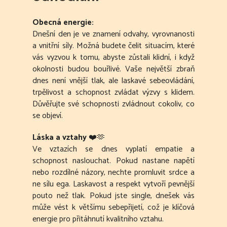
Obecná energie:
Dnešní den je ve znamení odvahy, vyrovnanosti
a vnitřní síly. Možná budete čelit situacím, které
vás vyzvou k tomu, abyste zůstali klidní, i když
okolnosti budou bouřlivé. Vaše největší zbraň
dnes není vnější tlak, ale laskavé sebeovládání,
trpělivost a schopnost zvládat výzvy s klidem.
Důvěřujte své schopnosti zvládnout cokoliv, co
se objeví.
Láska a vztahy
❤️🫶
Ve vztazích se dnes vyplatí empatie a
schopnost naslouchat. Pokud nastane napětí
nebo rozdílné názory, nechte promluvit srdce a
ne sílu ega. Laskavost a respekt vytvoří pevnější
pouto než tlak. Pokud jste single, dnešek vás
může vést k většímu sebepřijetí, což je klíčová
energie pro přitáhnutí kvalitního vztahu.