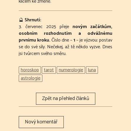
klíčem ke změně.
🔮
Shrnutí:
3. červenec 2025 přeje
novým začátkům,
osobním rozhodnutím a odvážnému
prvnímu kroku.
Číslo dne –
1
– je výzvou: postav
se do své síly. Nečekej, až tě někdo vyzve. Dnes
jsi tvůrcem svého směru.
horoskop
tarot
numerologie
luna
astrologie