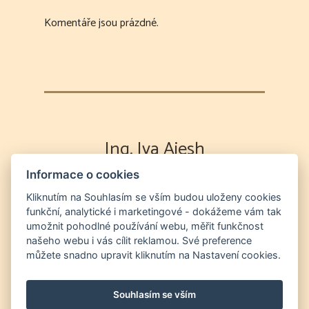
Komentáře jsou prázdné.
Ing. Iva Aiesh
Informace o cookies
Výklad karet
Partnerská poradna
Energetická očista duše a prostor
Odvod
Kliknutím na Souhlasím se vším budou uloženy cookies
funkční, analytické i marketingové - dokážeme vám tak
duší na "druhý břeh" a očista prostor od entit
umožnit pohodlné používání webu, měřit funkčnost
Nutriční a zdravotní poradna
Světelný
našeho webu i vás cílit reklamou. Své preference
jazyk a chanelling
můžete snadno upravit kliknutím na Nastavení cookies.
+420 604 552 856
info@vestirnaonline.cz
Souhlasím se vším