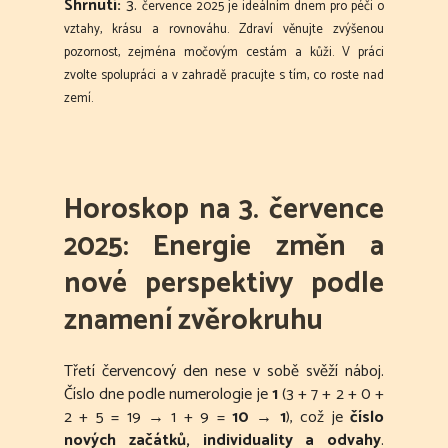
Shrnutí:
3.
července 2025 je ideálním dnem pro péči o
vztahy, krásu a rovnováhu
. Zdraví věnujte zvýšenou
pozornost, zejména
močovým cestám a kůži
. V práci
zvolte spolupráci a v zahradě pracujte s tím, co roste nad
zemí.
Horoskop na 3. července
2025: Energie změn a
nové perspektivy podle
znamení zvěrokruhu
Třetí červencový den nese v sobě svěží náboj.
Číslo dne podle numerologie je
1
(3 + 7 + 2 + 0 +
2 + 5 = 19 → 1 + 9 =
10 → 1
), což je
číslo
nových začátků, individuality a odvahy
.