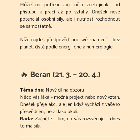
Můžeš mít potřebu začít něco zcela jinak – od
přístupu k práci až po vztahy. Dnešek nese
potenciál osobní síly, ale i nutnost rozhodnout
se samostatně.
Níže najdeš předpověď pro své znamení – bez
planet, čistě podle energií dne a numerologie.
🔥
Beran (21. 3. – 20. 4.)
Téma dne:
Nový cíl na obzoru
Něco vás láká – možná projekt nebo nový vztah.
Dnešek přeje akci, ale jen když vychází z vašeho
přesvědčení, ne z tlaku okolí.
Rada:
Začněte s tím, co vás rozsvěcuje – dnes
to má sílu.