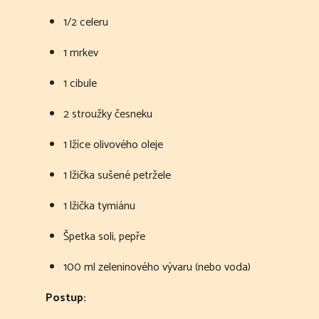
1/2 celeru
1 mrkev
1 cibule
2 stroužky česneku
1 lžíce olivového oleje
1 lžička sušené petržele
1 lžička tymiánu
Špetka soli, pepře
100 ml zeleninového vývaru (nebo voda)
Postup: