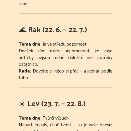
silně.
🌊
Rak (22. 6. – 22. 7.)
Téma dne:
Já ve středu pozornosti
Dnešek vám může připomenout, že vaše
potřeby nejsou méně důležité než potřeby
ostatních.
Rada:
Dovolte si něco si přát – a jednat podle
toho.
☀️
Lev (23. 7. – 22. 8.)
Téma dne:
Tvůrčí výbuch
Nápad, impuls, chuť tvořit – to je vaše dnešní