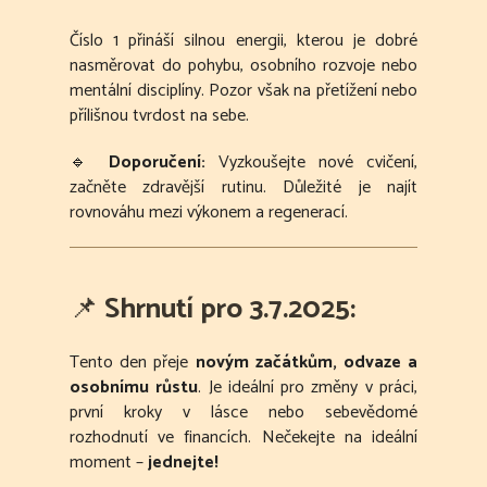
Číslo 1 přináší silnou energii, kterou je dobré
nasměrovat do pohybu, osobního rozvoje nebo
mentální disciplíny. Pozor však na přetížení nebo
přílišnou tvrdost na sebe.
🔹
Doporučení:
Vyzkoušejte nové cvičení,
začněte zdravější rutinu. Důležité je najít
rovnováhu mezi výkonem a regenerací.
📌
Shrnutí pro 3.7.2025:
Tento den přeje
novým začátkům, odvaze a
osobnímu růstu
. Je ideální pro změny v práci,
první kroky v lásce nebo sebevědomé
rozhodnutí ve financích. Nečekejte na ideální
moment –
jednejte!