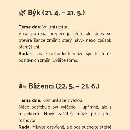
🌿
Býk (21. 4. – 21. 5.)
Téma dne:
Vnitřní restart
Vaše potřeba bezpečí je silná, ale dnes se
otevírá šance změnit starý návyk nebo způsob
přemýšlení.
Rada:
I malé rozhodnutí může spustit řetěz
pozitivních změn. Uvěřte tomu.
🌬
Blíženci (22. 5. – 21. 6.)
Téma dne:
Komunikace s váhou
Něco potřebuje být vyřčeno – upřímně, ale s
respektem. Nový začátek může přijít přes
rozhovor.
Rada:
Mluvte otevřeně, ale poslouchejte stejně