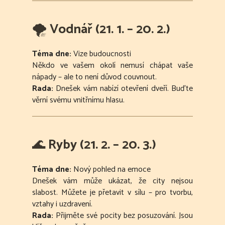
🌪
Vodnář (21. 1. – 20. 2.)
Téma dne:
Vize budoucnosti
Někdo ve vašem okolí nemusí chápat vaše
nápady – ale to není důvod couvnout.
Rada:
Dnešek vám nabízí otevření dveří. Buďte
věrní svému vnitřnímu hlasu.
🌊
Ryby (21. 2. – 20. 3.)
Téma dne:
Nový pohled na emoce
Dnešek vám může ukázat, že city nejsou
slabost. Můžete je přetavit v sílu – pro tvorbu,
vztahy i uzdravení.
Rada:
Přijměte své pocity bez posuzování. Jsou