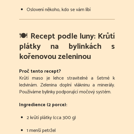
Oslovení někoho, kdo se vám líbí
🍽️
Recept podle luny: Krůtí
plátky na bylinkách s
kořenovou zeleninou
Proč tento recept?
Krůtí maso je lehce stravitelné a šetrné k
ledvinám. Zelenina doplní vlákninu a minerály.
Používáme bylinky podporující močový systém.
Ingredience (2 porce):
2 krůtí plátky (cca 300 g)
1 menší petržel