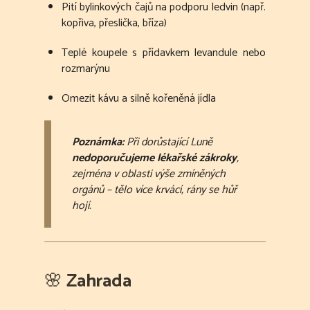
Pití bylinkových čajů na podporu ledvin (např.
kopřiva, přeslička, bříza)
Teplé koupele s přídavkem levandule nebo
rozmarýnu
Omezit kávu a silně kořeněná jídla
Poznámka:
Při dorůstající Luně
nedoporučujeme lékařské zákroky
,
zejména v oblasti výše zmíněných
orgánů – tělo více krvácí, rány se hůř
hojí.
🌸
Zahrada