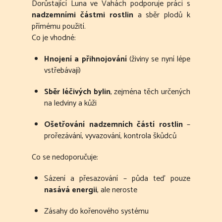
Dorůstající Luna ve Vahách podporuje práci s
nadzemními částmi rostlin
a sběr plodů k
přímému použití.
Co je vhodné:
Hnojení a přihnojování
(živiny se nyní lépe
vstřebávají)
Sběr léčivých bylin
, zejména těch určených
na ledviny a kůži
Ošetřování nadzemních částí rostlin
–
prořezávání, vyvazování, kontrola škůdců
Co se nedoporučuje:
Sázení a přesazování – půda teď pouze
nasává energii
, ale neroste
Zásahy do kořenového systému