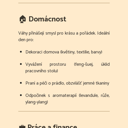
🏠
Domácnost
Váhy přinášejí smysl pro krásu a pořádek. Ideální
den pro:
Dekoraci domova (květiny, textilie, barvy)
Vyvážení prostoru (feng-šuej, úklid
pracovního stolu)
Praní a péči o prádlo, obzvlášť jemné tkaniny
Odpočinek s aromaterapií (levandule, růže,
ylang-ylang)
💼
Práce a finance