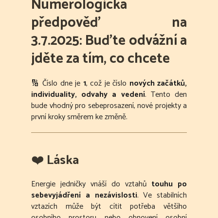
Numerologická
předpověď na
3.7.2025:
Buďte odvážní a
jděte za tím, co chcete
🔢 Číslo dne je
1
, což je číslo
nových začátků,
individuality, odvahy a vedení
. Tento den
bude vhodný pro sebeprosazení, nové projekty a
první kroky směrem ke změně.
❤️
Láska
Energie jedničky vnáší do vztahů
touhu po
sebevyjádření a nezávislosti
. Ve stabilních
vztazích může být cítit potřeba většího
osobního prostoru nebo obnovení osobní