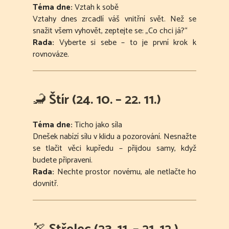
Téma dne:
Vztah k sobě
Vztahy dnes zrcadlí váš vnitřní svět. Než se
snažit všem vyhovět, zeptejte se: „Co chci já?“
Rada:
Vyberte si sebe – to je první krok k
rovnováze.
🦂
Štír (24. 10. – 22. 11.)
Téma dne:
Ticho jako síla
Dnešek nabízí sílu v klidu a pozorování. Nesnažte
se tlačit věci kupředu – přijdou samy, když
budete připraveni.
Rada:
Nechte prostor novému, ale netlačte ho
dovnitř.