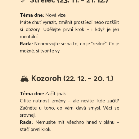
🏹
Střelec (23. 11. – 21. 12.)
Téma dne:
Nová vize
Máte chuť vyrazit, změnit prostředí nebo rozšířit
si obzory. Udělejte první krok – i když je jen
mentální.
Rada:
Neomezujte se na to, co je "reálné". Co je
možné, si tvoříte vy.
🏔
Kozoroh (22. 12. – 20. 1.)
Téma dne:
Začít jinak
Cítíte nutnost změny – ale nevíte, kde začít?
Začněte u toho, co vám dává smysl. Věci se
srovnají.
Rada:
Nemusíte mít všechno hned v plánu –
stačí první krok.