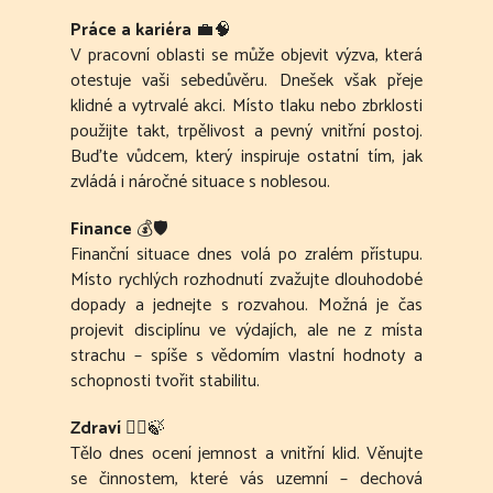
Práce a kariéra
💼🧠
V pracovní oblasti se může objevit výzva, která
otestuje vaši sebedůvěru. Dnešek však přeje
klidné a vytrvalé akci. Místo tlaku nebo zbrklosti
použijte takt, trpělivost a pevný vnitřní postoj.
Buďte vůdcem, který inspiruje ostatní tím, jak
zvládá i náročné situace s noblesou.
Finance
💰🛡️
Finanční situace dnes volá po zralém přístupu.
Místo rychlých rozhodnutí zvažujte dlouhodobé
dopady a jednejte s rozvahou. Možná je čas
projevit disciplínu ve výdajích, ale ne z místa
strachu – spíše s vědomím vlastní hodnoty a
schopnosti tvořit stabilitu.
Zdraví
🧘‍♀️🍃
Tělo dnes ocení jemnost a vnitřní klid. Věnujte
se činnostem, které vás uzemní – dechová