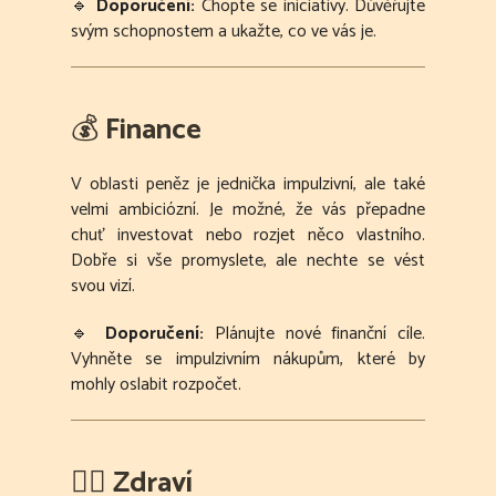
🔹
Doporučení:
Chopte se iniciativy. Důvěřujte
svým schopnostem a ukažte, co ve vás je.
💰
Finance
V oblasti peněz je jednička impulzivní, ale také
velmi ambiciózní. Je možné, že vás přepadne
chuť investovat nebo rozjet něco vlastního.
Dobře si vše promyslete, ale nechte se vést
svou vizí.
🔹
Doporučení:
Plánujte nové finanční cíle.
Vyhněte se impulzivním nákupům, které by
mohly oslabit rozpočet.
🧘‍♀️
Zdraví