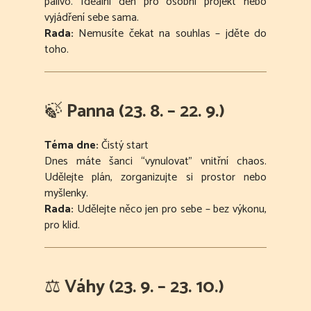
palivo. Ideální den pro osobní projekt nebo
vyjádření sebe sama.
Rada:
Nemusíte čekat na souhlas – jděte do
toho.
🍃
Panna (23. 8. – 22. 9.)
Téma dne:
Čistý start
Dnes máte šanci “vynulovat” vnitřní chaos.
Udělejte plán, zorganizujte si prostor nebo
myšlenky.
Rada:
Udělejte něco jen pro sebe – bez výkonu,
pro klid.
⚖️
Váhy (23. 9. – 23. 10.)