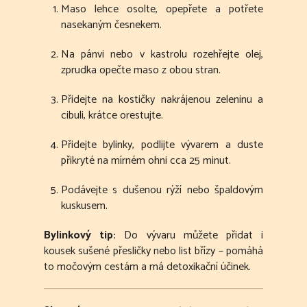
Maso lehce osolte, opepřete a potřete
nasekaným česnekem.
Na pánvi nebo v kastrolu rozehřejte olej,
zprudka opečte maso z obou stran.
Přidejte na kostičky nakrájenou zeleninu a
cibuli, krátce orestujte.
Přidejte bylinky, podlijte vývarem a duste
přikryté na mírném ohni cca 25 minut.
Podávejte s dušenou rýží nebo špaldovým
kuskusem.
Bylinkový tip:
Do vývaru můžete přidat i
kousek sušené přesličky nebo list břízy – pomáhá
to močovým cestám a má detoxikační účinek.