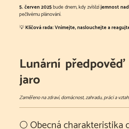
5. červen 2025
bude dnem, kdy zvítězí
jemnost nad 
pečlivému plánování.
💡
Klíčová rada:
Vnímejte, naslouchejte a reagujte s
Lunární předpověď n
jaro
Zaměřeno na zdraví, domácnost, zahradu, práci a vzta
🌕 Obecná charakteristika 