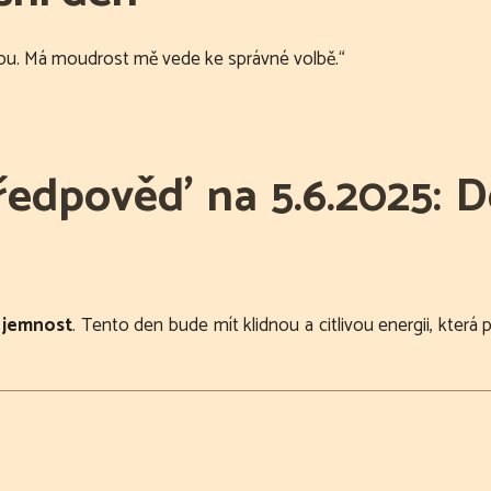
ahou. Má moudrost mě vede ke správné volbě.“
edpověď na 5.6.2025: D
a jemnost
. Tento den bude mít klidnou a citlivou energii, která 