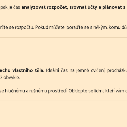
opak je čas
analyzovat rozpočet, srovnat účty a plánovat 
ržte se rozpočtu. Pokud můžete, poraďte se s někým, komu dův
lechu vlastního těla
. Ideální čas na jemné cvičení, procházk
ž obvykle.
e hlučnému a rušnému prostředí. Obklopte se lidmi, kteří vám dě