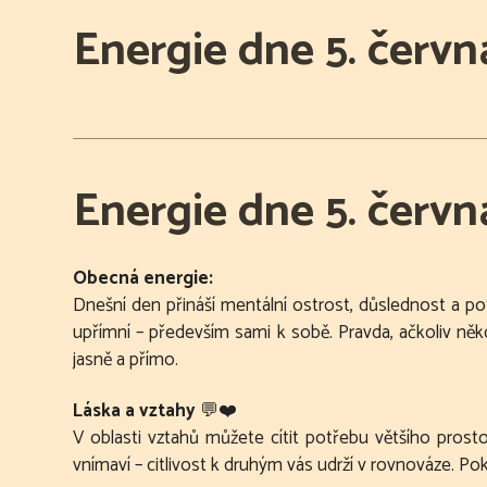
Energie dne 5. června
Energie dne 5. června
Obecná energie:
Dnešní den přináší mentální ostrost, důslednost a po
upřímní – především sami k sobě. Pravda, ačkoliv někd
jasně a přímo.
Láska a vztahy
💬❤️
V oblasti vztahů můžete cítit potřebu většího pros
vnímaví – citlivost k druhým vás udrží v rovnováze. Poku