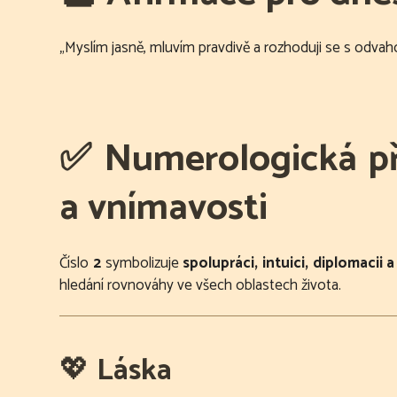
„Myslím jasně, mluvím pravdivě a rozhoduji se s odv
✅
Numerologická př
a vnímavosti
Číslo
2
symbolizuje
spolupráci, intuici, diplomacii 
hledání rovnováhy ve všech oblastech života.
💖
Láska