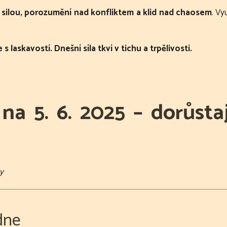
silou, porozumění nad konfliktem a klid nad chaosem
. Vy
 laskavostí. Dnešní síla tkví v tichu a trpělivosti.
a 5. 6. 2025 – dorůsta
hy
dne