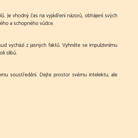
olů. Je vhodný čas na vyjádření názorů, obhájení svých
ivého a schopného vůdce.
okud vychází z jasných faktů. Vyhněte se impulzivnímu
i slibů.
ému soustředění. Dejte prostor svému intelektu, ale