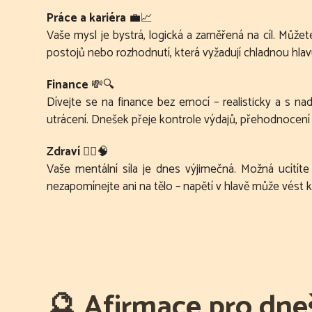
Práce a kariéra
💼📈
Vaše mysl je bystrá, logická a zaměřená na cíl. Můžet
postojů nebo rozhodnutí, která vyžadují chladnou hl
Finance
💸🔍
Dívejte se na finance bez emocí – realisticky a s na
utrácení. Dnešek přeje kontrole výdajů, přehodnocení
Zdraví
🧘‍♀️🧠
Vaše mentální síla je dnes výjimečná. Možná ucítít
nezapomínejte ani na tělo – napětí v hlavě může vést 
🔮
Afirmace pro dne