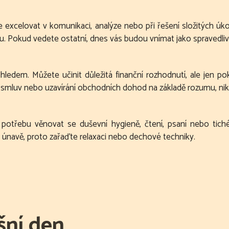
e excelovat v komunikaci, analýze nebo při řešení složitých úk
avu. Pokud vedete ostatní, dnes vás budou vnímat jako spravedl
dhledem. Můžete učinit důležitá finanční rozhodnutí, ale jen p
 smluv nebo uzavírání obchodních dohod na základě rozumu, nikol
e potřebu věnovat se duševní hygieně, čtení, psaní nebo tich
k únavě, proto zařaďte relaxaci nebo dechové techniky.
šní den