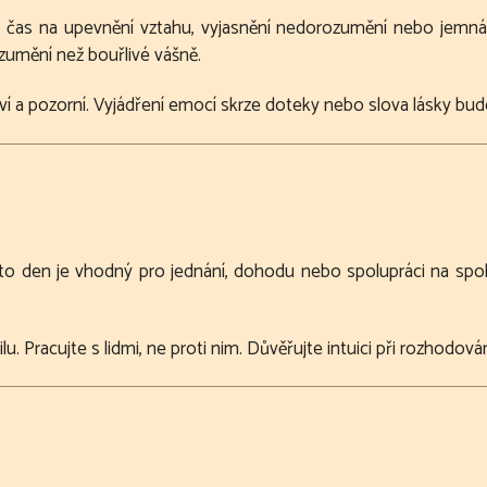
ní čas na upevnění vztahu, vyjasnění nedorozumění nebo jemn
zumění než bouřlivé vášně.
ví a pozorní. Vyjádření emocí skrze doteky nebo slova lásky bud
to den je vhodný pro jednání, dohodu nebo spolupráci na spo
lu. Pracujte s lidmi, ne proti nim. Důvěřujte intuici při rozhodován