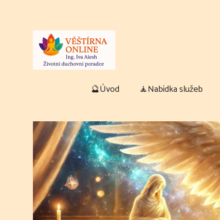
🔮Úvod
🧘Nabídka služeb