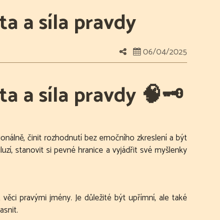
ta a síla pravdy
06/04/2025
ta a síla pravdy 🧠🗝️
onálně, činit rozhodnutí bez emočního zkreslení a být
uzí, stanovit si pevné hranice a vyjádřit své myšlenky
ci pravými jmény. Je důležité být upřímní, ale také
asnit.