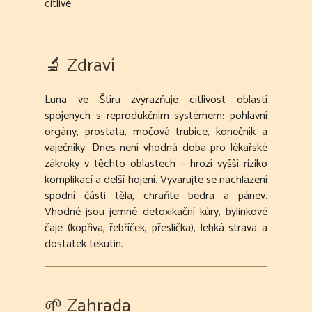
citlivé.
🔬 Zdraví
Luna ve Štíru zvýrazňuje citlivost oblastí
spojených s reprodukčním systémem: pohlavní
orgány, prostata, močová trubice, konečník a
vaječníky. Dnes není vhodná doba pro lékařské
zákroky v těchto oblastech – hrozí vyšší riziko
komplikací a delší hojení. Vyvarujte se nachlazení
spodní části těla, chraňte bedra a pánev.
Vhodné jsou jemné detoxikační kúry, bylinkové
čaje (kopřiva, řebříček, přeslička), lehká strava a
dostatek tekutin.
🌱 Zahrada