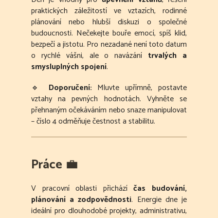
praktických záležitostí ve vztazích, rodinné
plánování nebo hlubší diskuzi o společné
budoucnosti. Nečekejte bouře emocí, spíš klid,
bezpečí a jistotu. Pro nezadané není toto datum
o rychlé vášni, ale o navázání
trvalých a
smysluplných spojení
.
🔹
Doporučení:
Mluvte upřímně, postavte
vztahy na pevných hodnotách. Vyhněte se
přehnaným očekáváním nebo snaze manipulovat
– číslo 4 odměňuje čestnost a stabilitu.
Práce
💼
V pracovní oblasti přichází
čas budování,
plánování a zodpovědnosti
. Energie dne je
ideální pro dlouhodobé projekty, administrativu,