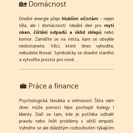
🏡 Domácnost
Dnešní energie přeje
hlubším očistám
– nejen
těla, ale i domácnosti. Ideální den pro
mytí
oken, čištění odpadů a úklid sklepů
nebo
komor. Zaměřte se na místa, kam se obvykle
nedostanete. Věci, které dnes vyhodíte,
nebudete litovat. Symbolicky se zbavíte starého
a vytvoříte prostor pro nové.
💼 Práce a finance
Psychologická hloubka a vnímavost Štíra vám
dnes může pomoci lépe pochopit kolegy i
klienty. Daří se tam, kde je potřeba odhalit
pravdu nebo řešit problémy s větší empatií.
Vyhněte se ale důležitým rozhodnutím týkajícím