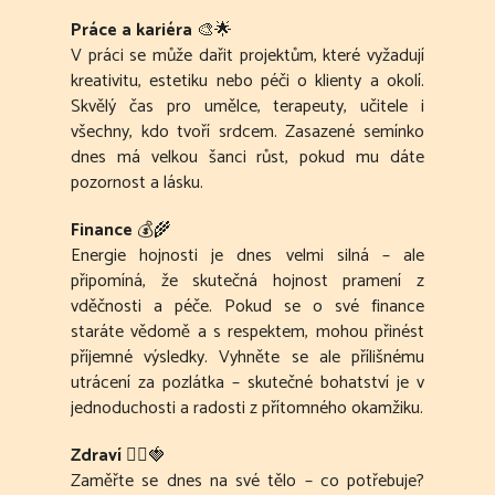
Práce a kariéra
🎨🌟
V práci se může dařit projektům, které vyžadují
kreativitu, estetiku nebo péči o klienty a okolí.
Skvělý čas pro umělce, terapeuty, učitele i
všechny, kdo tvoří srdcem. Zasazené semínko
dnes má velkou šanci růst, pokud mu dáte
pozornost a lásku.
Finance
💰🌾
Energie hojnosti je dnes velmi silná – ale
připomíná, že skutečná hojnost pramení z
vděčnosti a péče. Pokud se o své finance
staráte vědomě a s respektem, mohou přinést
příjemné výsledky. Vyhněte se ale přílišnému
utrácení za pozlátka – skutečné bohatství je v
jednoduchosti a radosti z přítomného okamžiku.
Zdraví
🧘‍♀️🍓
Zaměřte se dnes na své tělo – co potřebuje?