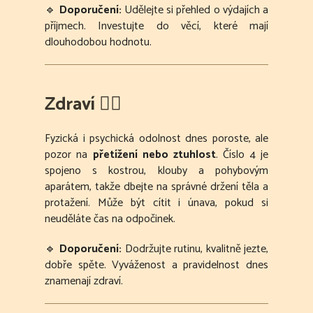
🔹
Doporučení:
Udělejte si přehled o výdajích a
příjmech. Investujte do věcí, které mají
dlouhodobou hodnotu.
Zdraví
🏋️‍♂️
Fyzická i psychická odolnost dnes poroste, ale
pozor na
přetížení nebo ztuhlost
. Číslo 4 je
spojeno s kostrou, klouby a pohybovým
aparátem, takže dbejte na správné držení těla a
protažení. Může být cítit i únava, pokud si
neuděláte čas na odpočinek.
🔹
Doporučení:
Dodržujte rutinu, kvalitně jezte,
dobře spěte. Vyváženost a pravidelnost dnes
znamenají zdraví.