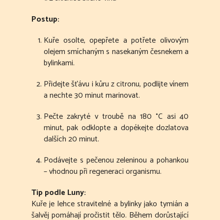
Postup:
Kuře osolte, opepřete a potřete olivovým
olejem smíchaným s nasekaným česnekem a
bylinkami.
Přidejte šťávu i kůru z citronu, podlijte vínem
a nechte 30 minut marinovat.
Pečte zakryté v troubě na 180 °C asi 40
minut, pak odklopte a dopékejte dozlatova
dalších 20 minut.
Podávejte s pečenou zeleninou a pohankou
– vhodnou při regeneraci organismu.
Tip podle Luny:
Kuře je lehce stravitelné a bylinky jako tymián a
šalvěj pomáhají pročistit tělo. Během dorůstající