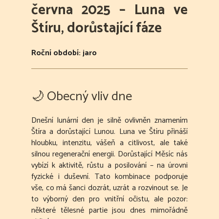
června 2025 – Luna ve
Štíru, dorůstající fáze
Roční období: jaro
🌙 Obecný vliv dne
Dnešní lunární den je silně ovlivněn znamením
Štíra a dorůstající Lunou. Luna ve Štíru přináší
hloubku, intenzitu, vášeň a citlivost, ale také
silnou regenerační energii. Dorůstající Měsíc nás
vybízí k aktivitě, růstu a posilování – na úrovni
fyzické i duševní. Tato kombinace podporuje
vše, co má šanci dozrát, uzrát a rozvinout se. Je
to výborný den pro vnitřní očistu, ale pozor:
některé tělesné partie jsou dnes mimořádně