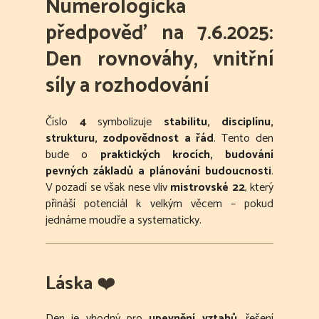
Numerologická
předpověď na 7.6.2025:
Den rovnováhy, vnitřní
síly a rozhodování
Číslo
4
symbolizuje
stabilitu, disciplínu,
strukturu, zodpovědnost a řád
. Tento den
bude o
praktických krocích, budování
pevných základů a plánování budoucnosti
.
V pozadí se však nese vliv
mistrovské 22
, který
přináší potenciál k velkým věcem – pokud
jednáme moudře a systematicky.
Láska
❤️
Den je vhodný pro
upevnění vztahů
, řešení