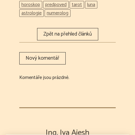
horoskop
predpoved
tarot
luna
astrologie
numerolog
Komentáře jsou prázdné.
Ing. Iva Aiesh