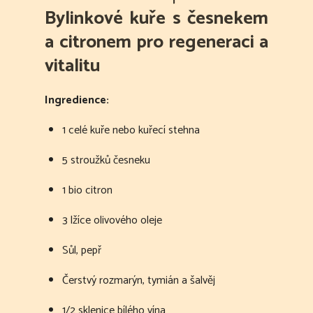
Bylinkové kuře s česnekem
a citronem pro regeneraci a
vitalitu
Ingredience:
1 celé kuře nebo kuřecí stehna
5 stroužků česneku
1 bio citron
3 lžíce olivového oleje
Sůl, pepř
Čerstvý rozmarýn, tymián a šalvěj
1/2 sklenice bílého vína