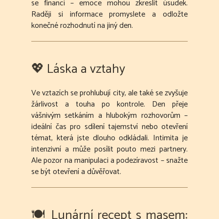
se financí – emoce mohou zkreslit úsudek.
Raději si informace promyslete a odložte
konečné rozhodnutí na jiný den.
💖 Láska a vztahy
Ve vztazích se prohlubují city, ale také se zvyšuje
žárlivost a touha po kontrole. Den přeje
vášnivým setkáním a hlubokým rozhovorům –
ideální čas pro sdílení tajemství nebo otevření
témat, která jste dlouho odkládali. Intimita je
intenzivní a může posílit pouto mezi partnery.
Ale pozor na manipulaci a podezíravost – snažte
se být otevření a důvěřovat.
🍽️ Lunární recept s masem: