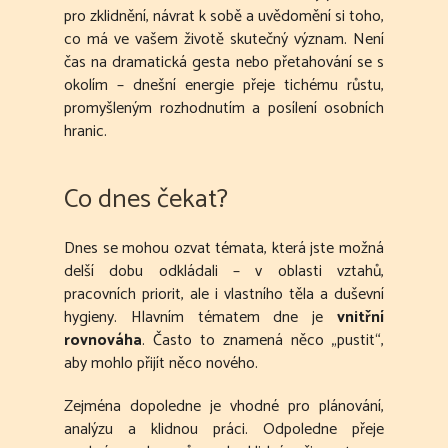
pro zklidnění, návrat k sobě a uvědomění si toho,
co má ve vašem životě skutečný význam. Není
čas na dramatická gesta nebo přetahování se s
okolím – dnešní energie přeje tichému růstu,
promyšleným rozhodnutím a posílení osobních
hranic.
Co dnes čekat?
Dnes se mohou ozvat témata, která jste možná
delší dobu odkládali – v oblasti vztahů,
pracovních priorit, ale i vlastního těla a duševní
hygieny. Hlavním tématem dne je
vnitřní
rovnováha
. Často to znamená něco „pustit“,
aby mohlo přijít něco nového.
Zejména dopoledne je vhodné pro plánování,
analýzu a klidnou práci. Odpoledne přeje