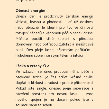
Obecná energie:
Dnešní den je prodchnutý ženskou energií,
vřelostí, krásou a plodností – ať už doslova,
nebo obrazně. Je ideální pro tvořivé činnosti,
rozvíjení nápadů a vědomou péči o sebe i druhé.
Můžete pocítit silné spojení s přírodou,
domovem nebo potřebou zútulnit a zkrášlit své
okolí. Den přeje lásce, příjemným požitkům i
hlubokému spojení se svým tělem a intuicí.
Láska a vztahy
💞🌷
Ve vztazích se dnes probouzí něha, péče a
otevřené srdce. Je čas sdílet krásné chvíle,
dopřát si blízkost a radost z prosté přítomnosti.
Pokud jste single, dnešek přeje sebelásce a
otevření prostoru pro novou lásku – zrod
nového spojení je na dosah, pokud jste v
souladu sami se sebou.