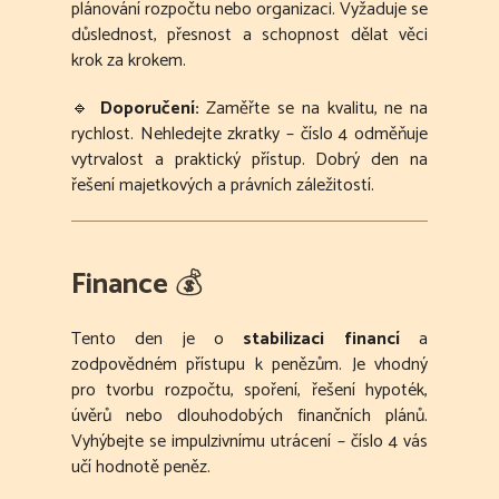
plánování rozpočtu nebo organizaci. Vyžaduje se
důslednost, přesnost a schopnost dělat věci
krok za krokem.
🔹
Doporučení:
Zaměřte se na kvalitu, ne na
rychlost. Nehledejte zkratky – číslo 4 odměňuje
vytrvalost a praktický přístup. Dobrý den na
řešení majetkových a právních záležitostí.
Finance
💰
Tento den je o
stabilizaci financí
a
zodpovědném přístupu k penězům. Je vhodný
pro tvorbu rozpočtu, spoření, řešení hypoték,
úvěrů nebo dlouhodobých finančních plánů.
Vyhýbejte se impulzivnímu utrácení – číslo 4 vás
učí hodnotě peněz.