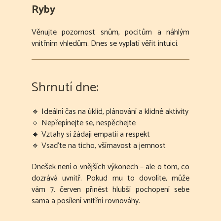
Ryby
Věnujte pozornost snům, pocitům a náhlým
vnitřním vhledům. Dnes se vyplatí věřit intuici.
Shrnutí dne:
🔹 Ideální čas na úklid, plánování a klidné aktivity
🔹 Nepřepínejte se, nespěchejte
🔹 Vztahy si žádají empatii a respekt
🔹 Vsaďte na ticho, všímavost a jemnost
Dnešek není o vnějších výkonech – ale o tom, co
dozrává uvnitř. Pokud mu to dovolíte, může
vám 7. červen přinést hlubší pochopení sebe
sama a posílení vnitřní rovnováhy.