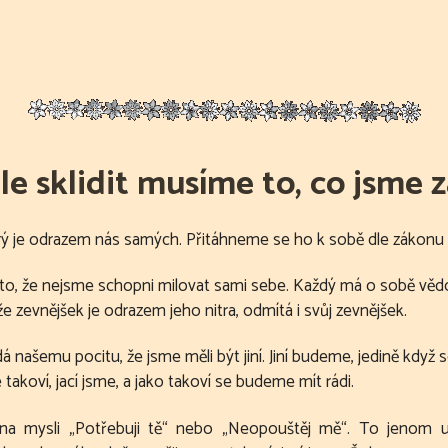
e sklidit musíme to, co jsme z
rý je odrazem nás samých. Přitáhneme se ho k sobě dle zákonu
to, že nejsme schopni milovat sami sebe. Každý má o sobě věd
e zevnějšek je odrazem jeho nitra, odmítá i svůj zevnějšek.
ídá našemu pocitu, že jsme měli být jiní. Jiní budeme, jedině 
takoví, jací jsme, a jako takoví se budeme mít rádi.
 na mysli „Potřebuji tě“ nebo „Neopouštěj mě“. To jenom u