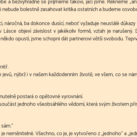
be a bezvýhradně se přijmeme takoví, jací jsme. Řekneme „a
ni nebude bolestně zasahovat kritika ostatních a budeme osvoboz
í, náročná, ba dokonce dusící, neboť vyžaduje neustálé důkazy L
e v Lásce objeví závislost v jakékoliv formě, vztah je naruš
 někdo opustí, jsme schopni dát partnerovi větší svobodu. Tep
itř.
jevů, nýbrž i v našem každodenním životě, ve všem, co se nám dě
hnutelně postará o opětovné vyrovnání.
á součást jednoho všeobsáhlého vědomí, která svým životem přis
y sám.“
 je neměnitelné. Všechno, co je, je vytvořeno z „jednoho“ a „jed