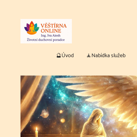
🔮Úvod
🧘Nabídka služeb