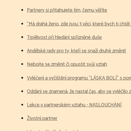
Partnery si přitahujete tím, čemu věříte
"Má drahá ženo, zde jsou 3 věci, které bych ti chtěl
Trpělivost při hledání spřízněné duše
Andělské rady pro ty, kteří se snaží druhé změnit
Nebojte se změnit či opustit svůj vztah
Vyléčení a vyčištění programu "LÁSKA BOLÍ" s po
Oddání se znamená, že nastal čas, aby se vyléčilo 
Lekce v partnerském vztahu - NASLOUCHÁNÍ
Životní partner