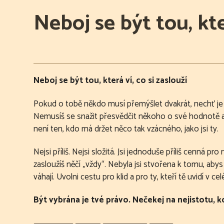
Neboj se být tou, kter
Neboj se být tou, která ví, co si zaslouží
Pokud o tobě někdo musí přemýšlet dvakrát, nechť je t
Nemusíš se snažit přesvědčit někoho o své hodnotě ani 
není ten, kdo má držet něco tak vzácného, jako jsi ty.
Nejsi příliš. Nejsi složitá. Jsi jednoduše příliš cenná 
zasloužíš něčí „vždy“. Nebyla jsi stvořena k tomu, abys
váhají. Uvolni cestu pro klid a pro ty, kteří tě uvidí v cel
Být vybrána je tvé právo. Nečekej na nejistotu, kdy