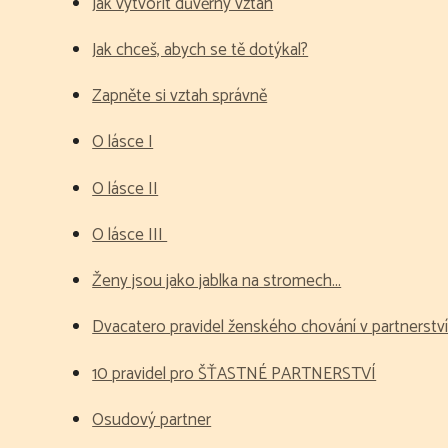
Jak vytvořit důvěrný vztah
Jak chceš, abych se tě dotýkal?
Zapněte si vztah správně
O lásce I
O lásce II
O lásce III
Ženy jsou jako jablka na stromech...
Dvacatero pravidel ženského chování v partnerst
10 pravidel pro ŠŤASTNÉ PARTNERSTVÍ
Osudový partner