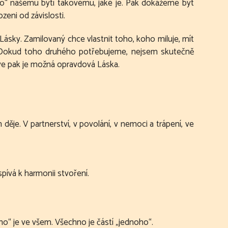
no“ našemu bytí takovému, jaké je. Pak dokážeme být
eni od závislosti.
ásky. Zamilovaný chce vlastnit toho, koho miluje, mít
ený. Dokud toho druhého potřebujeme, nejsem skutečně
rve pak je možná opravdová Láska.
je. V partnerství, v povolání, v nemoci a trápení, ve
pívá k harmonii stvoření.
no“ je ve všem. Všechno je částí „jednoho“.