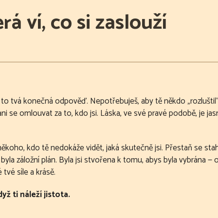
á ví, co si zaslouží
o tvá konečná odpověď. Nepotřebuješ, aby tě někdo „rozluštil“ — 
se omlouvat za to, kdo jsi. Láska, ve své pravé podobě, je jasná
pro někoho, kdo tě nedokáže vidět, jaká skutečně jsi. Přestaň se s
 byla záložní plán. Byla jsi stvořena k tomu, abys byla vybrána —
é tvé síle a krásě.
ž ti náleží jistota.