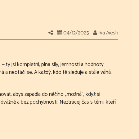
04/12/2025
Iva Aiesh
ty jsi kompletní, plná síly, jemnosti a hodnoty.
 a neotáčí se. A každý, kdo tě sleduje a stále váhá,
tahovat, abys zapadla do něčího „možná“, když si
 odvážně a bez pochybností. Neztrácej čas s těmi, kteří