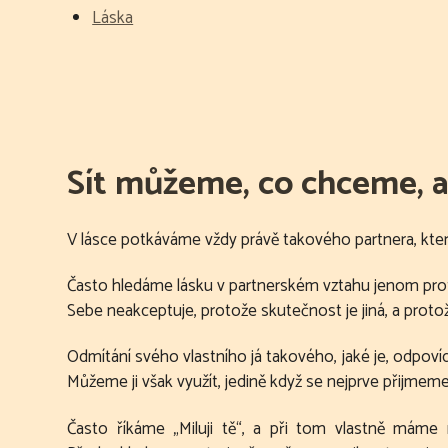
Láska
Sít můžeme, co chceme, al
V lásce potkáváme vždy právě takového partnera, kte
Často hledáme lásku v partnerském vztahu jenom pro
Sebe neakceptuje, protože skutečnost je jiná, a protož
Odmítání svého vlastního já takového, jaké je, odpov
Můžeme ji však využít, jedině když se nejprve přijmeme 
Často říkáme „Miluji tě“, a při tom vlastně máme