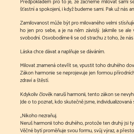
Předpokladem pro to je, že začneme milovat sami se
šťastní a spokojení, i když budeme sami. Pak už nás a
Zamilovanost může být pro milovaného velmi stísňujíc
ho jen pro sebe, a je na něm závislý. Jakmile se al
svobodní. Osvobodíme-li se od strachu z toho, že nás
Láska chce dávat a naplňuje se dáváním.
Milovat znamená otevřít se, vpustit toho druhého dovn
Zákon harmonie se neprojevuje jen formou přírodních 
zdraví a štěstí.
Kdykoliv člověk naruší harmonii, tento zákon se nevy
Jde o to poznat, kdo skutečně jsme, individualizovan
„Nikoho nezraňuj.
Neruš harmonii toho druhého, protože ten druhý jsi t
Věčné bytí proměňuje svou formu, svůj výraz, a přesto