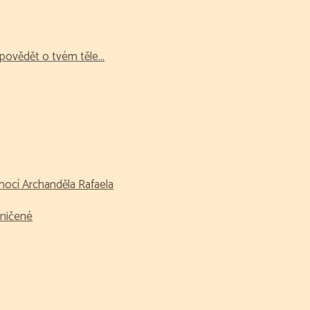
 povědět o tvém těle...
mocí Archanděla Rafaela
zničené