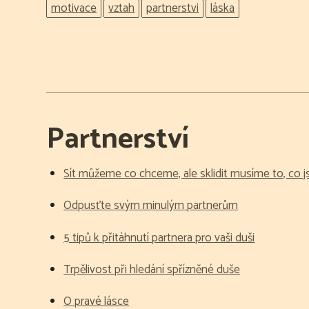
motivace
vztah
partnerstvi
láska
Partnerství
Sít můžeme co chceme, ale sklidit musíme to, co j
Odpusťte svým minulým partnerům
5 tipů k přitáhnutí partnera pro vaši duši
Trpělivost při hledání spřízněné duše
O pravé lásce