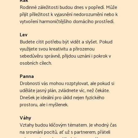
Rak
Rodinné záležitosti budou dnes v popředí. Může
přijít příležitost k vyjasnění nedorozumění nebo k
vytvoření harmoničtějšího domácího prostředí.
Lev
Budete cítit potřebu být vidět a slyšet. Pokud
využijete svou kreativitu a přirozenou
sebedůvěru správně, přijdou uznání i pokrok v
osobních cílech.
Panna
Drobnosti vás mohou rozptylovat, ale pokud si
uděláte jasný plán, zvládnete víc, než čekáte.
Dnešek je ideální pro úklid nejen fyzického
prostoru, ale i myšlenek.
Váhy
Vztahy budou klíčovým tématem. Je vhodný čas
na srovnání pocitů, ať už s partnerem, přáteli