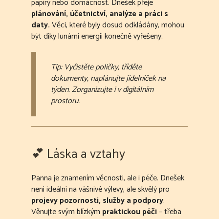
papíry nebo domácnost. Dnešek přeje
plánování, účetnictví, analýze a práci s
daty.
Věci, které byly dosud odkládány, mohou
být díky lunární energii konečně vyřešeny.
Tip: Vyčistěte poličky, tříděte
dokumenty, naplánujte jídelníček na
týden. Zorganizujte i v digitálním
prostoru.
💕 Láska a vztahy
Panna je znamením věcnosti, ale i péče. Dnešek
není ideální na vášnivé výlevy, ale skvělý pro
projevy pozornosti, služby a podpory
.
Věnujte svým blízkým
praktickou péči
– třeba