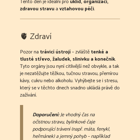
Tento den je ideální pro
úklid, organizaci,
zdravou stravu
a
vztahovou péči
.
🫀 Zdraví
Pozor na
trávicí ústrojí
– zvláště
tenké a
tlusté střevo, žaludek, slinivku a konečník
.
Tyto orgány jsou nyní citlivější než obvykle, a tak
je nezatěžujte těžkou, tučnou stravou, přemírou
kávy, cukru nebo alkoholu. Vyhýbejte se i stresu,
který se v těchto dnech snadno ukládá právě do
zažívání.
Doporučení:
Je vhodný čas na
očistnou stravu, bylinkové čaje
podporující trávení (např. máta, fenykl,
heřmánek) a jemný pohyb – například