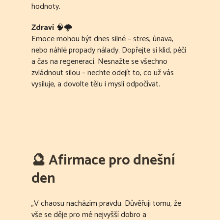
hodnoty.
Zdraví
🧠🌩
Emoce mohou být dnes silné – stres, únava,
nebo náhlé propady nálady. Dopřejte si klid, péči
a čas na regeneraci. Nesnažte se všechno
zvládnout silou – nechte odejít to, co už vás
vysiluje, a dovolte tělu i mysli odpočívat.
🔮
Afirmace pro dnešní
den
„V chaosu nacházím pravdu. Důvěřuji tomu, že
vše se děje pro mé nejvyšší dobro a