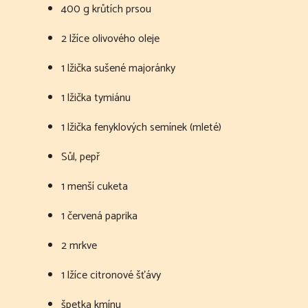
400 g krůtích prsou
2 lžíce olivového oleje
1 lžička sušené majoránky
1 lžička tymiánu
1 lžička fenyklových semínek (mleté)
Sůl, pepř
1 menší cuketa
1 červená paprika
2 mrkve
1 lžíce citronové šťávy
špetka kmínu