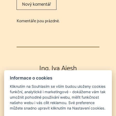
Komentáře jsou prázdné.
Ing. Iva Aiesh
Informace o cookies
Výklad karet
Partnerská poradna
Energetická očista duše a prostor
Odvod
Kliknutím na Souhlasím se vším budou uloženy cookies
funkční, analytické i marketingové - dokážeme vám tak
duší na "druhý břeh" a očista prostor od entit
umožnit pohodlné používání webu, měřit funkčnost
Nutriční a zdravotní poradna
Světelný
našeho webu i vás cílit reklamou. Své preference
jazyk a chanelling
můžete snadno upravit kliknutím na Nastavení cookies.