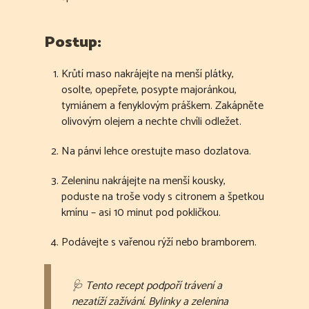
Postup:
Krůtí maso nakrájejte na menší plátky,
osolte, opepřete, posypte majoránkou,
tymiánem a fenyklovým práškem. Zakápněte
olivovým olejem a nechte chvíli odležet.
Na pánvi lehce orestujte maso dozlatova.
Zeleninu nakrájejte na menší kousky,
poduste na troše vody s citronem a špetkou
kmínu – asi 10 minut pod pokličkou.
Podávejte s vařenou rýží nebo bramborem.
🩺 Tento recept podpoří trávení a
nezatíží zažívání. Bylinky a zelenina