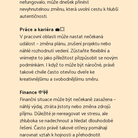
nefungovalo, může dnešek přinést
nevyhnutelnou změnu, která uvolní cestu k hlubší
autentičnosti.
Práce a kariéra
💼💥
V pracovní oblasti může nastat nečekaná
událost – změna plánu, zrušení projektu nebo
náhlé rozhodnutí vedení. Zůstaňte flexibilní a
vnímejte to jako příležitost přizpůsobit se novým
podmínkám. I když to může být náročné, právě
takové chvíle často otevřou dveře ke
kreativnějšímu a svobodnějšímu směru.
Finance
💸🚧
Finanční situace může být nečekaně zasažena –
náhlý výdaj, ztráta jistoty nebo změna zdrojů
příjmu. Důležité je nereagovat ve stresu, ale
zhluboka se nadechnout a hledat dlouhodobé
řešení. Často právě takové otřesy pomáhají
narovnat vztah k hojnosti a přehodnotit