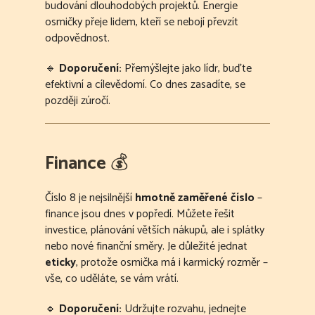
budování dlouhodobých projektů. Energie
osmičky přeje lidem, kteří se nebojí převzít
odpovědnost.
🔹
Doporučení:
Přemýšlejte jako lídr, buďte
efektivní a cílevědomí. Co dnes zasadíte, se
později zúročí.
Finance
💰
Číslo 8 je nejsilnější
hmotně zaměřené číslo
–
finance jsou dnes v popředí. Můžete řešit
investice, plánování větších nákupů, ale i splátky
nebo nové finanční směry. Je důležité jednat
eticky
, protože osmička má i karmický rozměr –
vše, co uděláte, se vám vrátí.
🔹
Doporučení:
Udržujte rozvahu, jednejte