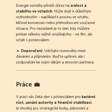
Energie osmičky přináší důraz na
zralost a
stabilitu ve vztazích
. Může dojít k důležitým
rozhodnutím – například k posunu ve vztahu,
klíčové konverzaci nebo přehodnocení současné
situace. Pro nezadané je to den, kdy můžete
potkat někoho vážně smýšlejícího – ne flirt, ale
vztah s potenciálem.
🔹
Doporučení:
Udržujte rovnováhu mezi
dáváním a přijímáním. Buďte upřímní, ale i
zodpovědní ke svým slibům a emocím partnera.
Práce
💼
V práci vás čeká den s potenciálem pro
kariérní
růst, uznání autority a finanční stabilizaci
.
Je vhodný pro strategické kroky, plánování a