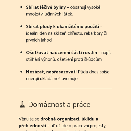
Sbírat léčivé byliny
– obsahují vysoké
množství účinných látek.
Sbírat plody k okamžitému použití
–
ideální den na sklizeň chřestu, rebarbory či
prvních jahod.
Ošetřovat nadzemní části rostlin
– např.
stříhání výhonů, ošetření proti škůdcům.
Nesázet, nepřesazovat!
Půda dnes spíše
energii ukládá než uvolňuje.
🧹 Domácnost a práce
Věnujte se
drobné organizaci, úklidu a
přehlednosti
– ať už jde o pracovní projekty,