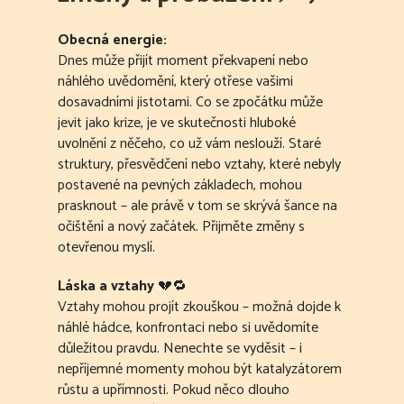
Obecná energie:
Dnes může přijít moment překvapení nebo
náhlého uvědomění, který otřese vašimi
dosavadními jistotami. Co se zpočátku může
jevit jako krize, je ve skutečnosti hluboké
uvolnění z něčeho, co už vám neslouží. Staré
struktury, přesvědčení nebo vztahy, které nebyly
postavené na pevných základech, mohou
prasknout – ale právě v tom se skrývá šance na
očištění a nový začátek. Přijměte změny s
otevřenou myslí.
Láska a vztahy
💔🔁
Vztahy mohou projít zkouškou – možná dojde k
náhlé hádce, konfrontaci nebo si uvědomíte
důležitou pravdu. Nenechte se vyděsit – i
nepříjemné momenty mohou být katalyzátorem
růstu a upřímnosti. Pokud něco dlouho