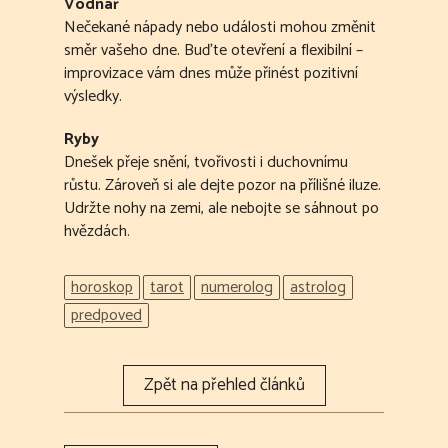
Vodnář
Nečekané nápady nebo události mohou změnit
směr vašeho dne. Buďte otevření a flexibilní –
improvizace vám dnes může přinést pozitivní
výsledky.
Ryby
Dnešek přeje snění, tvořivosti i duchovnímu
růstu. Zároveň si ale dejte pozor na přílišné iluze.
Udržte nohy na zemi, ale nebojte se sáhnout po
hvězdách.
horoskop
tarot
numerolog
astrolog
predpoved