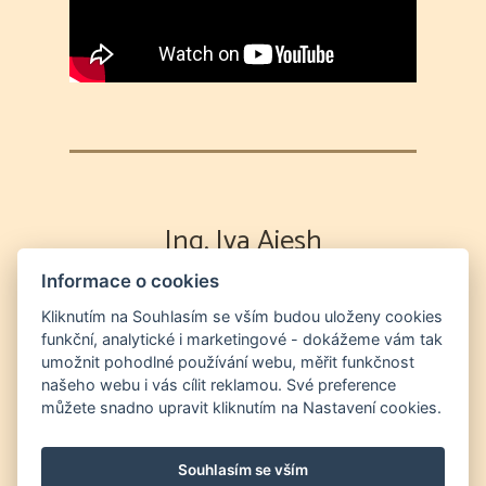
Ing. Iva Aiesh
Informace o cookies
Výklad karet
Partnerská poradna
Energetická očista duše a prostor
Odvod
Kliknutím na Souhlasím se vším budou uloženy cookies
funkční, analytické i marketingové - dokážeme vám tak
duší na "druhý břeh" a očista prostor od entit
umožnit pohodlné používání webu, měřit funkčnost
Nutriční a zdravotní poradna
Světelný
našeho webu i vás cílit reklamou. Své preference
jazyk a chanelling
můžete snadno upravit kliknutím na Nastavení cookies.
+420 604 552 856
info@vestirnaonline.cz
Souhlasím se vším