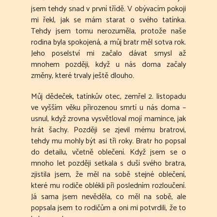
jsem tehdy snad v první třídě. V obývacím pokoji
mi řekl, jak se mám starat o svého tatínka.
Tehdy jsem tomu nerozuměla, protože naše
rodina byla spokojená, a můj bratr měl sotva rok.
Jeho poselství mi začalo dávat smysl až
mnohem později, když u nás doma začaly
změny, které trvaly ještě dlouho.
Můj dědeček, tatínkův otec, zemřel 2. listopadu
ve vyšším věku přirozenou smrtí u nás doma –
usnul, když zrovna vysvětloval mojí mamince, jak
hrát šachy. Později se zjevil mému bratrovi,
tehdy mu mohly být asi tři roky. Bratr ho popsal
do detailu, včetně oblečení. Když jsem se o
mnoho let později setkala s duší svého bratra,
zjistila jsem, že měl na sobě stejné oblečení,
které mu rodiče oblékli při posledním rozloučení.
Já sama jsem nevěděla, co měl na sobě, ale
popsala jsem to rodičům a oni mi potvrdili, že to