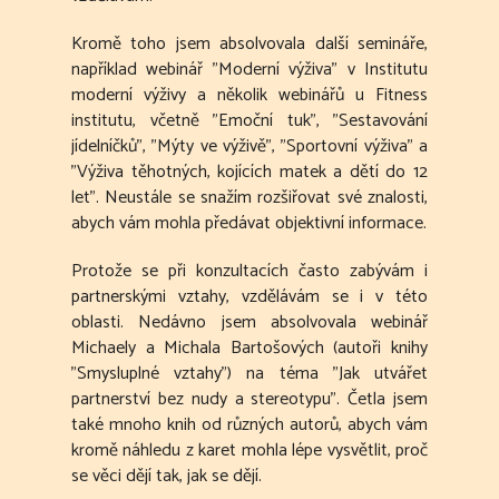
Kromě toho jsem absolvovala další semináře,
například webinář "Moderní výživa" v Institutu
moderní výživy a několik webinářů u Fitness
institutu, včetně "Emoční tuk", "Sestavování
jídelníčků", "Mýty ve výživě", "Sportovní výživa" a
"Výživa těhotných, kojících matek a dětí do 12
let". Neustále se snažím rozšiřovat své znalosti,
abych vám mohla předávat objektivní informace.
Protože se při konzultacích často zabývám i
partnerskými vztahy, vzdělávám se i v této
oblasti. Nedávno jsem absolvovala webinář
Michaely a Michala Bartošových (autoři knihy
"Smysluplné vztahy") na téma "Jak utvářet
partnerství bez nudy a stereotypu". Četla jsem
také mnoho knih od různých autorů, abych vám
kromě náhledu z karet mohla lépe vysvětlit, proč
se věci dějí tak, jak se dějí.