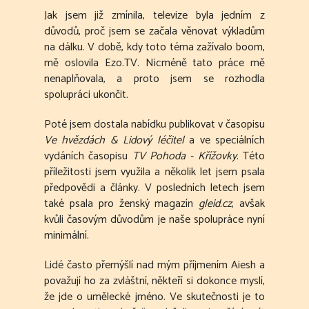
Jak jsem již zmínila, televize byla jedním z
důvodů, proč jsem se začala věnovat výkladům
na dálku. V době, kdy toto téma zažívalo boom,
mě oslovila Ezo.TV. Nicméně tato práce mě
nenaplňovala, a proto jsem se rozhodla
spolupráci ukončit.
Poté jsem dostala nabídku publikovat v časopisu
Ve hvězdách & Lidový léčitel
a ve speciálních
vydáních časopisu
TV Pohoda - Křížovky
. Této
příležitosti jsem využila a několik let jsem psala
předpovědi a články. V posledních letech jsem
také psala pro ženský magazín
gleid.cz
, avšak
kvůli časovým důvodům je naše spolupráce nyní
minimální.
Lidé často přemýšlí nad mým příjmením Aiesh a
považují ho za zvláštní, někteří si dokonce myslí,
že jde o umělecké jméno. Ve skutečnosti je to