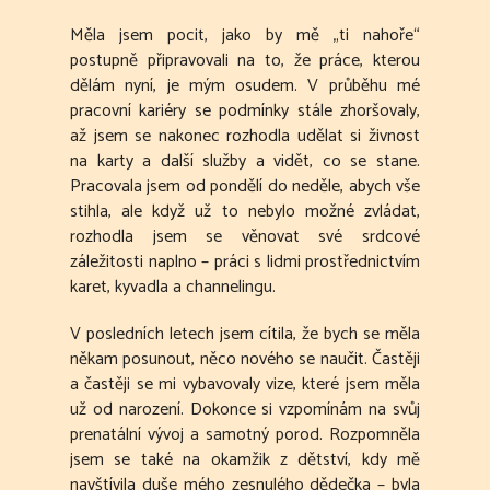
Měla jsem pocit, jako by mě „ti nahoře“
postupně připravovali na to, že práce, kterou
dělám nyní, je mým osudem. V průběhu mé
pracovní kariéry se podmínky stále zhoršovaly,
až jsem se nakonec rozhodla udělat si živnost
na karty a další služby a vidět, co se stane.
Pracovala jsem od pondělí do neděle, abych vše
stihla, ale když už to nebylo možné zvládat,
rozhodla jsem se věnovat své srdcové
záležitosti naplno – práci s lidmi prostřednictvím
karet, kyvadla a channelingu.
V posledních letech jsem cítila, že bych se měla
někam posunout, něco nového se naučit. Častěji
a častěji se mi vybavovaly vize, které jsem měla
už od narození. Dokonce si vzpomínám na svůj
prenatální vývoj a samotný porod. Rozpomněla
jsem se také na okamžik z dětství, kdy mě
navštívila duše mého zesnulého dědečka – byla