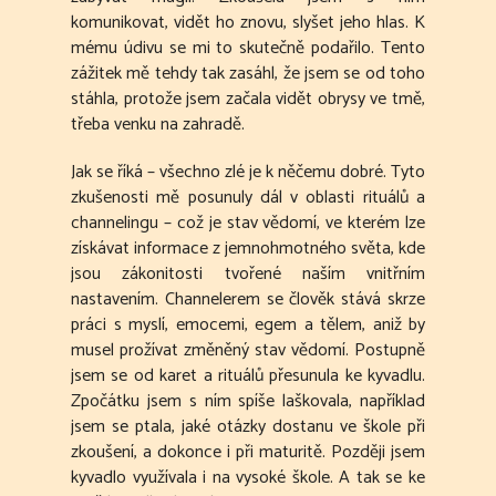
komunikovat, vidět ho znovu, slyšet jeho hlas. K
mému údivu se mi to skutečně podařilo. Tento
zážitek mě tehdy tak zasáhl, že jsem se od toho
stáhla, protože jsem začala vidět obrysy ve tmě,
třeba venku na zahradě.
Jak se říká – všechno zlé je k něčemu dobré. Tyto
zkušenosti mě posunuly dál v oblasti rituálů a
channelingu – což je stav vědomí, ve kterém lze
získávat informace z jemnohmotného světa, kde
jsou zákonitosti tvořené naším vnitřním
nastavením. Channelerem se člověk stává skrze
práci s myslí, emocemi, egem a tělem, aniž by
musel prožívat změněný stav vědomí. Postupně
jsem se od karet a rituálů přesunula ke kyvadlu.
Zpočátku jsem s ním spíše laškovala, například
jsem se ptala, jaké otázky dostanu ve škole při
zkoušení, a dokonce i při maturitě. Později jsem
kyvadlo využívala i na vysoké škole. A tak se ke