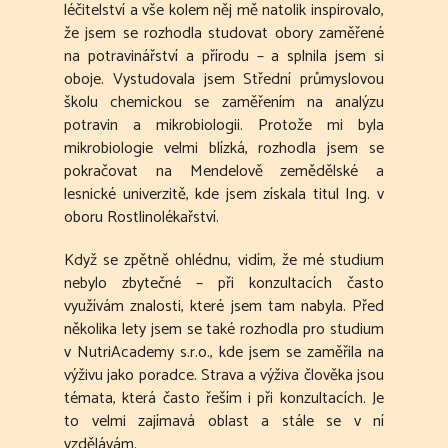
léčitelství a vše kolem něj mě natolik inspirovalo,
že jsem se rozhodla studovat obory zaměřené
na potravinářství a přírodu – a splnila jsem si
oboje. Vystudovala jsem Střední průmyslovou
školu chemickou se zaměřením na analýzu
potravin a mikrobiologii. Protože mi byla
mikrobiologie velmi blízká, rozhodla jsem se
pokračovat na Mendelově zemědělské a
lesnické univerzitě, kde jsem získala titul Ing. v
oboru Rostlinolékařství.
Když se zpětně ohlédnu, vidím, že mé studium
nebylo zbytečné – při konzultacích často
využívám znalosti, které jsem tam nabyla. Před
několika lety jsem se také rozhodla pro studium
v NutriAcademy s.r.o., kde jsem se zaměřila na
výživu jako poradce. Strava a výživa člověka jsou
témata, která často řeším i při konzultacích. Je
to velmi zajímavá oblast a stále se v ní
vzdělávám.