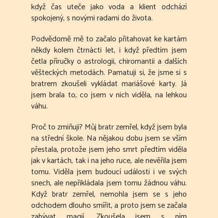
když čas uteče jako voda a klient odchází
spokojený, s novými radami do života.
Podvědomě mě to začalo přitahovat ke kartám
někdy kolem čtrnácti let, i když předtím jsem
četla příručky o astrologii, chiromantii a dalších
věšteckých metodách. Pamatuji si, že jsme si s
bratrem zkoušeli vykládat mariášové karty. Já
jsem brala to, co jsem v nich viděla, na lehkou
váhu.
Proč to zmiňuji? Můj bratr zemřel, když jsem byla
na střední škole. Na nějakou dobu jsem se vším
přestala, protože jsem jeho smrt předtím viděla
jak v kartách, tak i na jeho ruce, ale nevěřila jsem
tomu. Viděla jsem budoucí události i ve svých
snech, ale nepřikládala jsem tomu žádnou váhu.
Když bratr zemřel, nemohla jsem se s jeho
odchodem dlouho smířit, a proto jsem se začala
zabývat magií. Zkoušela jsem s ním