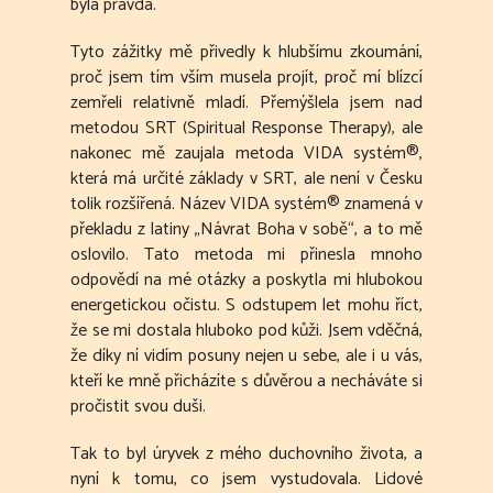
byla pravda.
Tyto zážitky mě přivedly k hlubšímu zkoumání,
proč jsem tím vším musela projít, proč mí blízcí
zemřeli relativně mladí. Přemýšlela jsem nad
metodou SRT (Spiritual Response Therapy), ale
nakonec mě zaujala metoda VIDA systém®,
která má určité základy v SRT, ale není v Česku
tolik rozšířená. Název VIDA systém® znamená v
překladu z latiny „Návrat Boha v sobě“, a to mě
oslovilo. Tato metoda mi přinesla mnoho
odpovědí na mé otázky a poskytla mi hlubokou
energetickou očistu. S odstupem let mohu říct,
že se mi dostala hluboko pod kůži. Jsem vděčná,
že díky ní vidím posuny nejen u sebe, ale i u vás,
kteří ke mně přicházíte s důvěrou a necháváte si
pročistit svou duši.
Tak to byl úryvek z mého duchovního života, a
nyní k tomu, co jsem vystudovala. Lidové