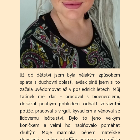
Již od dětství jsem byla nějakým způsobem
spjata s duchovní oblastí, avšak plně jsem si to
začala uvědomovat až v posledních letech. Můj
tatínek měl dar – pracoval s bioenergiemi,
dokázal pouhým pohledem odhalit zdravotní
potíže, pracoval s virgulí, kyvadlem a věnoval se
lidovému léčitelství. Bylo to jeho velkým
koníčkem a velmi ho naplňovalo pomáhat
druhým. Moje maminka, během mateřské
dovolené s mým mladším bratrem, se začala