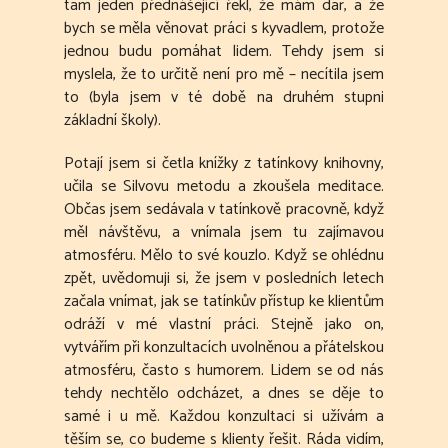
tam jeden přednášející řekl, že mám dar, a že
bych se měla věnovat práci s kyvadlem, protože
jednou budu pomáhat lidem. Tehdy jsem si
myslela, že to určitě není pro mě – necítila jsem
to (byla jsem v té době na druhém stupni
základní školy).
Potají jsem si četla knížky z tatínkovy knihovny,
učila se Silvovu metodu a zkoušela meditace.
Občas jsem sedávala v tatínkově pracovně, když
měl návštěvu, a vnímala jsem tu zajímavou
atmosféru. Mělo to své kouzlo. Když se ohlédnu
zpět, uvědomuji si, že jsem v posledních letech
začala vnímat, jak se tatínkův přístup ke klientům
odráží v mé vlastní práci. Stejně jako on,
vytvářím při konzultacích uvolněnou a přátelskou
atmosféru, často s humorem. Lidem se od nás
tehdy nechtělo odcházet, a dnes se děje to
samé i u mě. Každou konzultaci si užívám a
těším se, co budeme s klienty řešit. Ráda vidím,