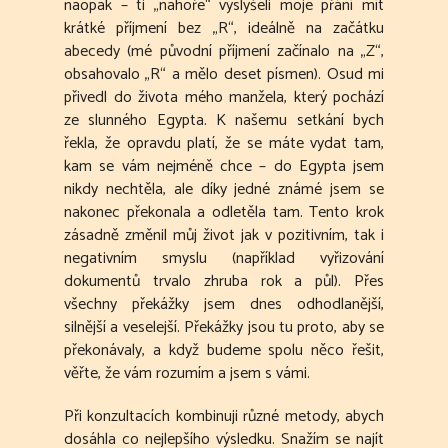
naopak – ti „nahoře“ vyslyšeli moje přání mít
krátké příjmení bez „R“, ideálně na začátku
abecedy (mé původní příjmení začínalo na „Z“,
obsahovalo „R“ a mělo deset písmen). Osud mi
přivedl do života mého manžela, který pochází
ze slunného Egypta. K našemu setkání bych
řekla, že opravdu platí, že se máte vydat tam,
kam se vám nejméně chce – do Egypta jsem
nikdy nechtěla, ale díky jedné známé jsem se
nakonec překonala a odletěla tam. Tento krok
zásadně změnil můj život jak v pozitivním, tak i
negativním smyslu (například vyřizování
dokumentů trvalo zhruba rok a půl). Přes
všechny překážky jsem dnes odhodlanější,
silnější a veselejší. Překážky jsou tu proto, aby se
překonávaly, a když budeme spolu něco řešit,
věřte, že vám rozumím a jsem s vámi.
Při konzultacích kombinuji různé metody, abych
dosáhla co nejlepšího výsledku. Snažím se najít