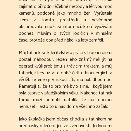
zajímat o přírodní léčebné metody a léčivou moc
kamenů, podobně jako mnoho žen. Vyrůstala
jsem v tomto prostředí a nevědomě
absorbovala množství informací, které využívám
dodnes. Mluvím o svých rodičích v minulém
čase, protože oba před několika lety zemřeli.
Můj tatínek se k léčitelství a práci s bioenergiemi
dostal „náhodou“. Jeden jeho známý měl jít na
operaci kvůli problému s trávicím traktem, a můj
tatínek, který už v té době četl o bioenergiích a
věděl, že energii v rukou cítí, mu nabídl pomoc.
Pamatuji si, že to pro mě bylo silné, i když jsem
byla teprve v předškolním věku. Nakonec tatínek
tomu muži pomohl natolik, že na operaci
nemusel. Takto to u nás doma všechno začalo.
Jako školačka jsem občas chodila s tatínkem na
přednášky o léčení, jen ze zvědavosti. Jednou mi