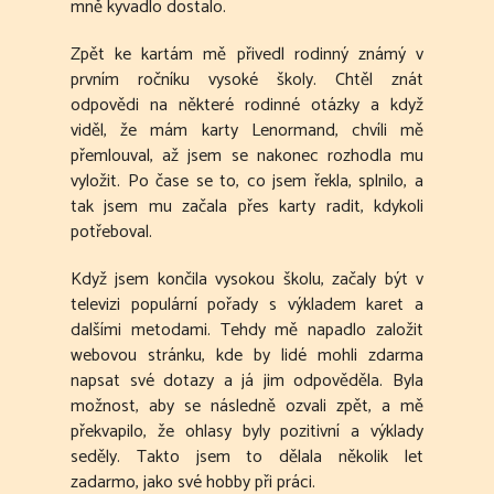
mně kyvadlo dostalo.
Zpět ke kartám mě přivedl rodinný známý v
prvním ročníku vysoké školy. Chtěl znát
odpovědi na některé rodinné otázky a když
viděl, že mám karty Lenormand, chvíli mě
přemlouval, až jsem se nakonec rozhodla mu
vyložit. Po čase se to, co jsem řekla, splnilo, a
tak jsem mu začala přes karty radit, kdykoli
potřeboval.
Když jsem končila vysokou školu, začaly být v
televizi populární pořady s výkladem karet a
dalšími metodami. Tehdy mě napadlo založit
webovou stránku, kde by lidé mohli zdarma
napsat své dotazy a já jim odpověděla. Byla
možnost, aby se následně ozvali zpět, a mě
překvapilo, že ohlasy byly pozitivní a výklady
seděly. Takto jsem to dělala několik let
zadarmo, jako své hobby při práci.