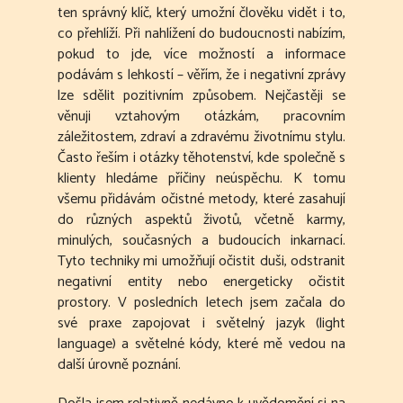
ten správný klíč, který umožní člověku vidět i to,
co přehlíží. Při nahlížení do budoucnosti nabízím,
pokud to jde, více možností a informace
podávám s lehkostí – věřím, že i negativní zprávy
lze sdělit pozitivním způsobem. Nejčastěji se
věnuji vztahovým otázkám, pracovním
záležitostem, zdraví a zdravému životnímu stylu.
Často řeším i otázky těhotenství, kde společně s
klienty hledáme příčiny neúspěchu. K tomu
všemu přidávám očistné metody, které zasahují
do různých aspektů životů, včetně karmy,
minulých, současných a budoucích inkarnací.
Tyto techniky mi umožňují očistit duši, odstranit
negativní entity nebo energeticky očistit
prostory. V posledních letech jsem začala do
své praxe zapojovat i světelný jazyk (light
language) a světelné kódy, které mě vedou na
další úrovně poznání.