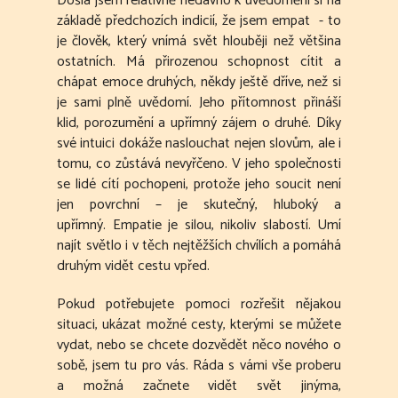
Došla jsem relativně nedávno k uvědomění si na
základě předchozích indicií, že jsem empat - to
je člověk, který vnímá svět hlouběji než většina
ostatních. Má přirozenou schopnost cítit a
chápat emoce druhých, někdy ještě dříve, než si
je sami plně uvědomí. Jeho přítomnost přináší
klid, porozumění a upřímný zájem o druhé. Díky
své intuici dokáže naslouchat nejen slovům, ale i
tomu, co zůstává nevyřčeno. V jeho společnosti
se lidé cítí pochopeni, protože jeho soucit není
jen povrchní – je skutečný, hluboký a
upřímný. Empatie je silou, nikoliv slabostí. Umí
najít světlo i v těch nejtěžších chvílích a pomáhá
druhým vidět cestu vpřed.
Pokud potřebujete pomoci rozřešit nějakou
situaci, ukázat možné cesty, kterými se můžete
vydat, nebo se chcete dozvědět něco nového o
sobě, jsem tu pro vás. Ráda s vámi vše proberu
a možná začnete vidět svět jinýma,