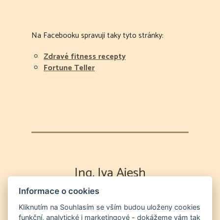
Na Facebooku spravuji taky tyto stránky:
Zdravé fitness recepty
Fortune Teller
Ing. Iva Aiesh
Informace o cookies
Výklad karet
Partnerská poradna
Energetická očista duše a prostor
Odvod
Kliknutím na Souhlasím se vším budou uloženy cookies
funkční, analytické i marketingové - dokážeme vám tak
duší na "druhý břeh" a očista prostor od entit