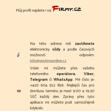
Můj profil najdete i na
Na této adrese mě
zastihnete
elektronicky
vždy
a podle časových
možností odpovím:
info@vestirnaonline.cz
Volat mi můžete přes vašeho
telefonního
operátora
,
Viber,
Telegram
či
WhatsApp
. Mé číslo je:
+420 604 552 856. Nejlepší čas pro
domluvu termínu je mezi 9:00 a 19:30
SEČ každý den. Zprávy přes tyto
aplikace mi můžete psát samozřejmě
kdykoliv.