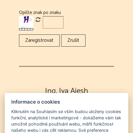
Opište znak po znaku
Ing. Iva Aiesh
Informace o cookies
Výklad karet
Partnerská poradna
Energetická očista duše a prostor
Odvod
Kliknutím na Souhlasím se vším budou uloženy cookies
funkční, analytické i marketingové - dokážeme vám tak
duší na "druhý břeh" a očista prostor od entit
umožnit pohodlné používání webu, měřit funkčnost
Nutriční a zdravotní poradna
Světelný
našeho webu i vás cílit reklamou. Své preference
jazyk a chanelling