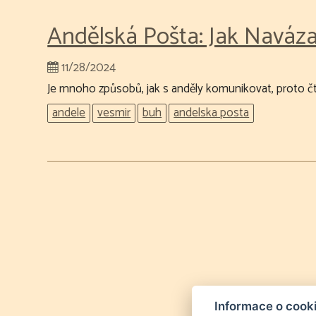
Andělská Pošta: Jak Naváza
11/28/2024
Je mnoho způsobů, jak s anděly komunikovat, proto čt
andele
vesmir
buh
andelska posta
Informace o cook