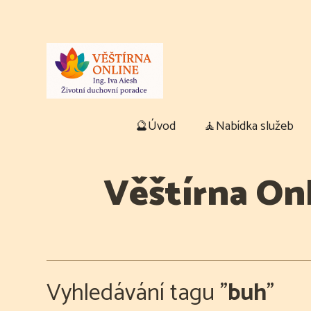
🔮Úvod
🧘Nabídka služeb
Věštírna Onl
Vyhledávání tagu "
buh
"