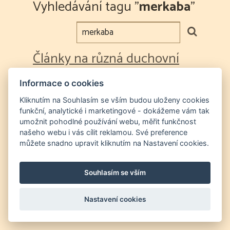
Vyhledávání tagu "
merkaba
"
Články na různá duchovní
témata
Informace o cookies
11/21/2024
Kliknutím na Souhlasím se vším budou uloženy cookies
* Kroky ke zvýšení vibrací * Dost bylo ezoterních
funkční, analytické i marketingové - dokážeme vám tak
masek * Merkaba * Kolektivní vědomí *
umožnit pohodlné používání webu, měřit funkčnost
Symptomy spirituálního probuzení
našeho webu i vás cílit reklamou. Své preference
můžete snadno upravit kliknutím na Nastavení cookies.
zvyseni vibraci
probuzeni
merkaba
duchovno
Souhlasím se vším
Nastavení cookies