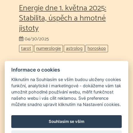
Energie dne 1. května 2025:
Stabilita, úspěch a hmotné
jistoty
04/30/2025
tarot
numerologie
astrolog
horoskop
Předpověď na 17.4.2025: Den
Informace o cookies
kreativity, komunikace a
Kliknutím na Souhlasím se vším budou uloženy cookies
funkční, analytické i marketingové - dokážeme vám tak
radosti
umožnit pohodlné používání webu, měřit funkčnost
našeho webu i vás cílit reklamou. Své preference
04/17/2025
můžete snadno upravit kliknutím na Nastavení cookies.
tarot
numerologie
astrologie
astrolog
predpoved
horoskop
zverokruh
Souhlasím se vším