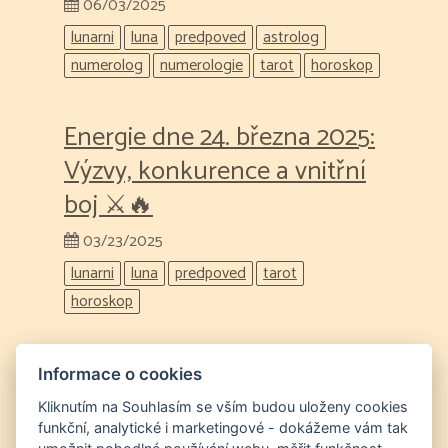
06/03/2025
lunarni
luna
predpoved
astrolog
numerolog
numerologie
tarot
horoskop
Energie dne 24. března 2025:
Výzvy, konkurence a vnitřní
boj ⚔️🔥
03/23/2025
lunarni
luna
predpoved
tarot
horoskop
Energie dne 14. března 2025:
Informace o cookies
Stabilita, jistoty a potřeba
Kliknutím na Souhlasím se vším budou uloženy cookies
funkční, analytické i marketingové - dokážeme vám tak
uvolnění 🏦✨