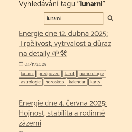
Vyhledávání tagu "
lunarni
"
Energie dne 12. dubna 2025:
Trpělivost, vytrvalost a důraz
na detaily 🌱🛠️
04/11/2025
lunarni
predpoved
tarot
numerologie
astrologie
horoskop
kalendar
karty
Energie dne 4. června 2025:
Hojnost, stabilita a rodinné
zázemí