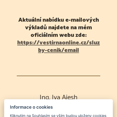
Aktuální nabídku e-mailových
výkladů najdete na mém
oficiálním webu zde:
https://vestirnaonline.cz/sluz
by-cenik/email
Ing. Iva Aiesh
Informace o cookies
Výklad karet
Partnerská poradna
Energetická očista duše a prostor
Odvod
Kliknutím na Souhlasím se vším budou uloženy cookies