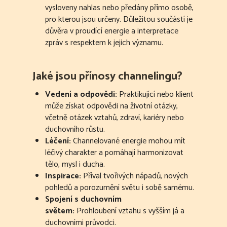
vysloveny nahlas nebo předány přímo osobě,
pro kterou jsou určeny. Důležitou součástí je
důvěra v proudící energie a interpretace
zpráv s respektem k jejich významu.
Jaké jsou přínosy channelingu?
Vedení a odpovědi:
Praktikující nebo klient
může získat odpovědi na životní otázky,
včetně otázek vztahů, zdraví, kariéry nebo
duchovního růstu.
Léčení:
Channelované energie mohou mít
léčivý charakter a pomáhají harmonizovat
tělo, mysl i ducha.
Inspirace:
Příval tvořivých nápadů, nových
pohledů a porozumění světu i sobě samému.
Spojení s duchovním
světem:
Prohloubení vztahu s vyšším já a
duchovními průvodci.