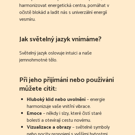
harmonizovat energetická centra, pomáhat v
očistě blokád a ladit nás s univerzální energií
vesmíru.
Jak světelný jazyk vnímáme?
Světelný jazyk oslovuje intuici a naše
jemnohmotné tělo.
Při jeho přijímání nebo používání
můžete cítit:
Hluboký klid nebo uvolnění
– energie
harmonizuje vaše vnitřní vibrace.
Emoce
– někdy i slzy, které čistí staré
bolesti a otevírají cestu novému.
Vizualizace a obrazy
– světelné symboly
nebo pocity propojení s vyššími bytostmi.