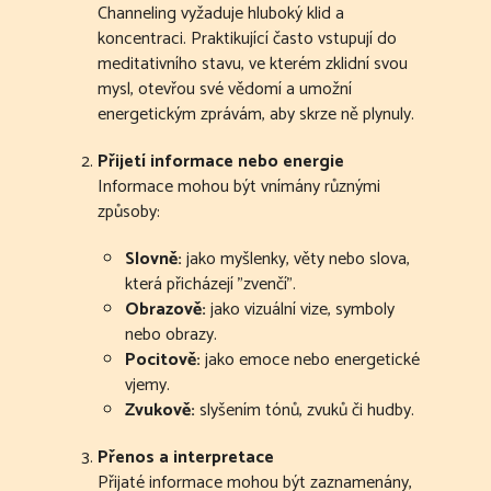
Channeling vyžaduje hluboký klid a
koncentraci. Praktikující často vstupují do
meditativního stavu, ve kterém zklidní svou
mysl, otevřou své vědomí a umožní
energetickým zprávám, aby skrze ně plynuly.
Přijetí informace nebo energie
Informace mohou být vnímány různými
způsoby:
Slovně:
jako myšlenky, věty nebo slova,
která přicházejí "zvenčí".
Obrazově:
jako vizuální vize, symboly
nebo obrazy.
Pocitově:
jako emoce nebo energetické
vjemy.
Zvukově:
slyšením tónů, zvuků či hudby.
Přenos a interpretace
Přijaté informace mohou být zaznamenány,