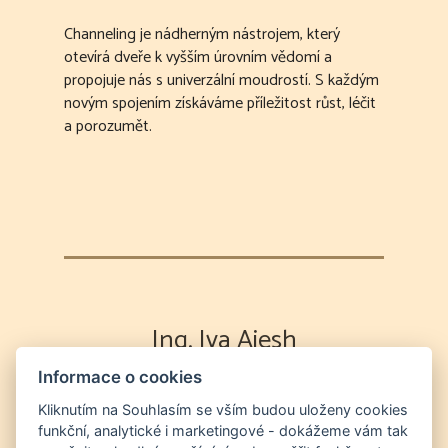
Channeling je nádherným nástrojem, který
otevírá dveře k vyšším úrovním vědomí a
propojuje nás s univerzální moudrostí. S každým
novým spojením získáváme příležitost růst, léčit
a porozumět.
Ing. Iva Aiesh
Informace o cookies
Výklad karet
Partnerská poradna
Energetická očista duše a prostor
Odvod
Kliknutím na Souhlasím se vším budou uloženy cookies
funkční, analytické i marketingové - dokážeme vám tak
duší na "druhý břeh" a očista prostor od entit